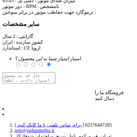
میزان صدای موتور - دسی بل :
43-45
نامشخص
دور موتور - RPM :
ترموگارد جهت حفاظت موتور در برابر سوختن :
سایر مشخصات
گارانتی :
2 سال
کشور سازنده :
ایران
CE اروپا
استاندارد :
امتیاز
امتیاز شما به این محصول ؟
فروشگاه ما را
برای ارسال نظر وارد حساب کاربری خود شوید
دنبال کنید
02176447285
[ برای تماس تلفنی با ما کلیک کنید ]
info@radianttajhiz.ir
تهران، فیروزکوه، بلوار بسیج، ساختمان شوفاژکار