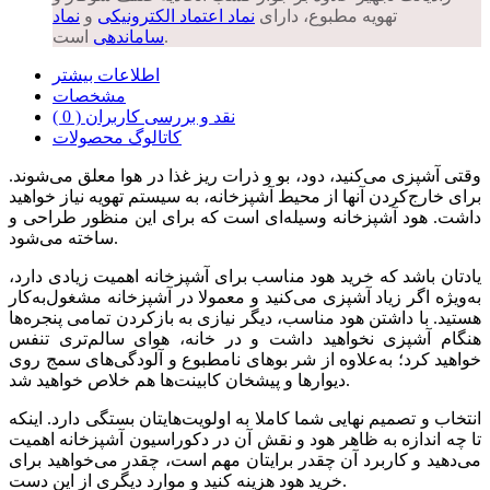
تهویه مطبوع، دارای
نماد اعتماد الکترونیکی
و
نماد
است.
ساماندهی
اطلاعات بیشتر
مشخصات
نقد و بررسی کاربران ( 0 )
کاتالوگ محصولات
وقتی آشپزی می‌کنید، دود، بو و ذرات ریز غذا در هوا معلق می‌شوند.
برای خارج‌کردن آنها از محیط آشپزخانه، به سیستم تهویه نیاز خواهید
داشت. هود آشپزخانه وسیله‌ای است که برای این منظور طراحی و
ساخته می‌شود.
یادتان باشد که خرید هود مناسب برای آشپزخانه اهمیت زیادی دارد،
به‌ویژه اگر زیاد آشپزی می‌کنید و معمولا در آشپزخانه مشغول‌به‌کار
هستید. با داشتن هود مناسب، دیگر نیازی به بازکردن تمامی پنجره‌ها
هنگام آشپزی نخواهید داشت و در خانه، هوای سالم‌تری تنفس
خواهید کرد؛ به‌علاوه از شر بوهای نامطبوع و آلودگی‌های سمج روی
دیوارها و پیشخان کابینت‌ها هم خلاص خواهید شد.
انتخاب و تصمیم نهایی شما کاملا به اولویت‌هایتان بستگی دارد. اینکه
تا چه اندازه به ظاهر هود و نقش آن در دکوراسیون آشپزخانه اهمیت
می‌دهید و کاربرد آن چقدر برایتان مهم است، چقدر می‌خواهید برای
خرید هود هزینه کنید و موارد دیگری از این دست.