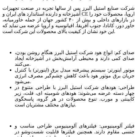
شرکت صنایع استیل البرز پس از سالها تجربه در صنعت تجهیزات
آشپزخانه و دارنده استاندارد های ایران و CE اروپا، محصولات خود را
در بازارهای داخلی و بیش از ۴۰ کشور جهان از جمله خاورمیانه،
خاور دور، کانادا، جنوب آفریقا، اقیانوسیه و اروپا عرضه می نماید که
این خود نشان از کیفیت بالای محصولات این شرکت است.
صدای کم: انواع هود شرکت استیل البرز هنگام روشن بودن،
صدای کمی دارند و محیطی آرامش‌بخش در آشپزخانه ایجاد
می‌کنند.
موتور اینورتر: سیستم پیشرفته مبدل برق (اینورتر) با کنترل
جریان برق موتور هود باعث کاهش چشم‌گیر مصرف انرژی
می‌شود.
طراحی: هودهای شرکت استیل البرز با طراحی متنوع در
چهار دسته عرضه می‌شوند: هودهای شومینه ای، فلت، زیر
کابینتی و مورب. تنوع محصولات در هر گروه، پاسخگوی
نیازهای مختلف مشتریان است.
فیلتر آلومینیومی: فیلترهای آلومینیومی طراحی مناسب و
جنسی مقاوم دارند. همچنین فیلترها قابلیت شست‌وشو در