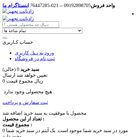
واحد فروش
09192898705 -- 021-76447285
اینستاگرام ما
حساب کـاربری
ورود به پـنل کاربری
ثبت نام در فروشگاه
سبد خرید
0
(خالی)
تعیین خواهد شد
ارسال
0 ریال
مجموع قیمت
هیچ محصولی وجود ندارد
ثبت سفارش و پرداخت
محصول با موفقیت به سبد خرید اضافه شد
تعداد از این محصول :
مجموع قیمت :
مورد در سبد خرید شما موجود است.
یک آیتم در سبد خرید شما
0
وجود دارد.