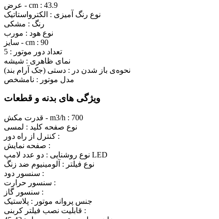
43.9
عرض - cm :
نوع رنگ آمیزی :
الکترواستاتیک
رنگ :
مشکی
نوع هود :
مورب
90
سایز - cm :
تعداد دور موتور :
5
نمای ظاهری :
شیشه
نحوه‌ی باز شدن در :
دستی (جک آرام بند)
مدل موتور :
نامشخص
ویژگی های بدنه و قطعات
700
قدرت مکش - m3/h :
نوع صفحه کلید :
لمسی
کنترل از راه دور :
صفحه نمایش :
دو عدد لامپ LED
نوع روشنایی :
نوع فیلتر :
آلومینیوم ضد زنگ
سنسور دود :
سنسور حرارت :
سنسور گاز :
جنس پروانه موتور :
پلاستیک
قابلیت نصب فیلتر کربنی :