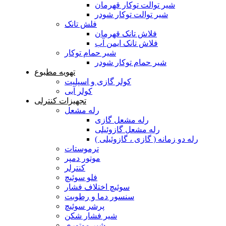
شیر توالت توکار قهرمان
شیر توالت توکار شودر
فلش تانک
فلاش تانک قهرمان
فلاش تانک ایمن آب
شیر حمام توکار
شیر حمام توکار شودر
تهویه مطبوع
کولر گازی و اسپلیت
کولر آبی
تجهیزات کنترلی
رله مشعل
رله مشعل گازی
رله مشعل گازوئیلی
رله دو زمانه ( گازی ، گازوئیلی )
ترموستات
موتور دمپر
کنترلر
فلو سوئیچ
سوئیچ اختلاف فشار
سنسور دما و رطوبت
پرشر سوئیچ
شیر فشار شکن
شیر موتوری