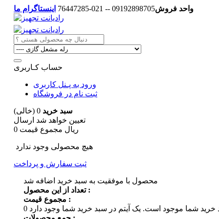
واحد فروش
09192898705 -- 021-76447285
اینستاگرام ما
حساب کـاربری
ورود به پـنل کاربری
ثبت نام در فروشگاه
سبد خرید
0
(خالی)
تعیین خواهد شد
ارسال
0 ریال
مجموع قیمت
هیچ محصولی وجود ندارد
ثبت سفارش و پرداخت
محصول با موفقیت به سبد خرید اضافه شد
تعداد از این محصول :
مجموع قیمت :
 خرید شما موجود است.
0
جمع محصولات :