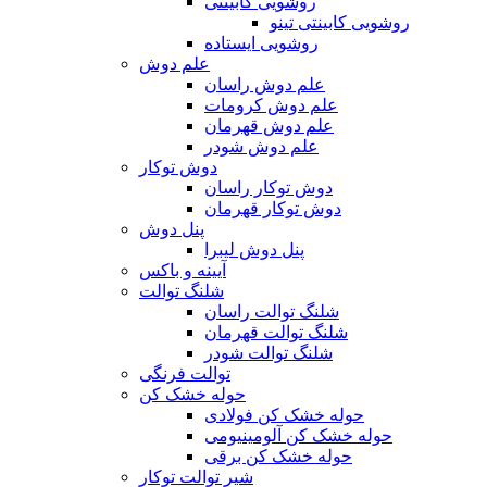
روشویی کابینتی
روشویی کابینتی تینو
روشویی‌ ایستاده
علم دوش
علم دوش راسان
علم دوش کرومات
علم دوش قهرمان
علم دوش شودر
دوش توکار
دوش توکار راسان
دوش توکار قهرمان
پنل دوش
پنل دوش لیبرا
آیینه و باکس
شلنگ توالت
شلنگ توالت راسان
شلنگ توالت قهرمان
شلنگ توالت شودر
توالت فرنگی
حوله خشک کن
حوله خشک کن فولادی
حوله خشک کن آلومینیومی
حوله خشک کن برقی
شیر توالت توکار