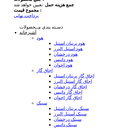
جمع هزینه حمل
تعیین خواهد شد
مجموع قیمت :
پرداخت نهایی
دسـته بندی مــحصولات
آشپزخانه
هود
هود پرنیان استیل
هود استیل البرز
هود درخشان
هود داتیس
هود اخوان
اجاق گاز
اجاق گاز پرنیان استیل
اجاق گاز استیل البرز
اجاق گاز درخشان
اجاق گاز داتیس
اجاق گاز اخوان
سینک
سینک پرنیان استیل
سینک استیل البرز
سینک درخشان
سینک داتیس