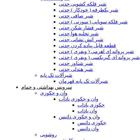
شیر فلکه کشویی چدنی
شیر یکطرفه ( خودکار ) چدنی
شیر صافی چدنی
شیر فلکه سوپاپی ( سوزنی ) چدنی
شیر فشار شکن چدنی
شیر تخلیه هوا چدنی
شیر آتش نشانی چدنی
قطعه قابل پیاده کردن چدنی
شیر پروانه ای اهرمی ( ویفری ) چدنی
شیر پروانه ای گیربکسی ( ویفری ) چدنی
شیر شناور چدنی
شیر هندلی چدنی
شیرآلات تک پایه
شیرآلات تک پایه قهرمان
سرویس بهداشتی و حمام
وان و جکوزی
وان و جکوزی بادآب
جکوزی باداب
وان باداب
وان و جکوزی داتیس
جکوزی داتیس
وان داتیس
روشویی