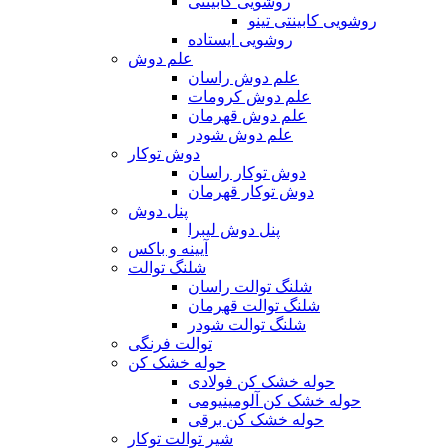
روشویی کابینتی
روشویی کابینتی تینو
روشویی‌ ایستاده
علم دوش
علم دوش راسان
علم دوش کرومات
علم دوش قهرمان
علم دوش شودر
دوش توکار
دوش توکار راسان
دوش توکار قهرمان
پنل دوش
پنل دوش لیبرا
آیینه و باکس
شلنگ توالت
شلنگ توالت راسان
شلنگ توالت قهرمان
شلنگ توالت شودر
توالت فرنگی
حوله خشک کن
حوله خشک کن فولادی
حوله خشک کن آلومینیومی
حوله خشک کن برقی
شیر توالت توکار