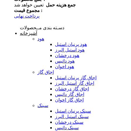
جمع هزینه حمل
تعیین خواهد شد
مجموع قیمت :
پرداخت نهایی
دسـته بندی مــحصولات
آشپزخانه
هود
هود پرنیان استیل
هود استیل البرز
هود درخشان
هود داتیس
هود اخوان
اجاق گاز
اجاق گاز پرنیان استیل
اجاق گاز استیل البرز
اجاق گاز درخشان
اجاق گاز داتیس
اجاق گاز اخوان
سینک
سینک پرنیان استیل
سینک استیل البرز
سینک درخشان
سینک داتیس