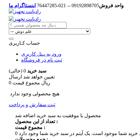
واحد فروش
09192898705 -- 021-76447285
اینستاگرام ما
حساب کـاربری
ورود به پـنل کاربری
ثبت نام در فروشگاه
سبد خرید
0
(خالی)
تعیین خواهد شد
ارسال
0 ریال
مجموع قیمت
هیچ محصولی وجود ندارد
ثبت سفارش و پرداخت
محصول با موفقیت به سبد خرید اضافه شد
تعداد از این محصول :
مجموع قیمت :
 خرید شما موجود است.
0
جمع محصولات :