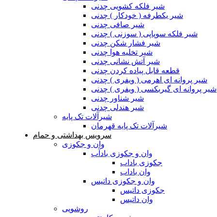
شیر فلکه کشویی چدنی
شیر یکطرفه ( خودکار ) چدنی
شیر صافی چدنی
شیر فلکه سوپاپی ( سوزنی ) چدنی
شیر فشار شکن چدنی
شیر تخلیه هوا چدنی
شیر آتش نشانی چدنی
قطعه قابل پیاده کردن چدنی
شیر پروانه ای اهرمی ( ویفری ) چدنی
شیر پروانه ای گیربکسی ( ویفری ) چدنی
شیر شناور چدنی
شیر هندلی چدنی
شیرآلات تک پایه
شیرآلات تک پایه قهرمان
سرویس بهداشتی و حمام
وان و جکوزی
وان و جکوزی بادآب
جکوزی باداب
وان باداب
وان و جکوزی داتیس
جکوزی داتیس
وان داتیس
روشویی