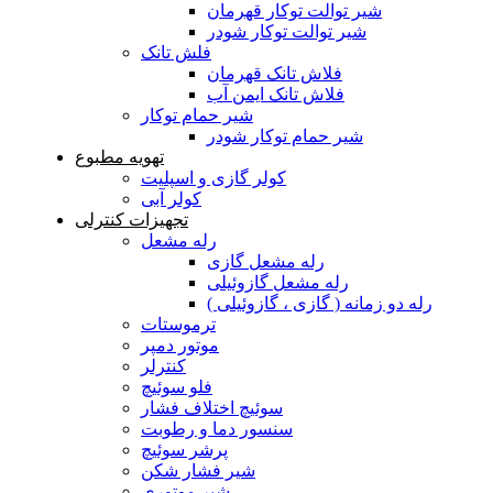
شیر توالت توکار قهرمان
شیر توالت توکار شودر
فلش تانک
فلاش تانک قهرمان
فلاش تانک ایمن آب
شیر حمام توکار
شیر حمام توکار شودر
تهویه مطبوع
کولر گازی و اسپلیت
کولر آبی
تجهیزات کنترلی
رله مشعل
رله مشعل گازی
رله مشعل گازوئیلی
رله دو زمانه ( گازی ، گازوئیلی )
ترموستات
موتور دمپر
کنترلر
فلو سوئیچ
سوئیچ اختلاف فشار
سنسور دما و رطوبت
پرشر سوئیچ
شیر فشار شکن
شیر موتوری