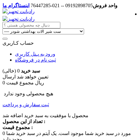
واحد فروش
09192898705 -- 021-76447285
اینستاگرام ما
حساب کـاربری
ورود به پـنل کاربری
ثبت نام در فروشگاه
سبد خرید
0
(خالی)
تعیین خواهد شد
ارسال
0 ریال
مجموع قیمت
هیچ محصولی وجود ندارد
ثبت سفارش و پرداخت
محصول با موفقیت به سبد خرید اضافه شد
تعداد از این محصول :
مجموع قیمت :
مورد در سبد خرید شما موجود است.
یک آیتم در سبد خرید شما
0
وجود دارد.