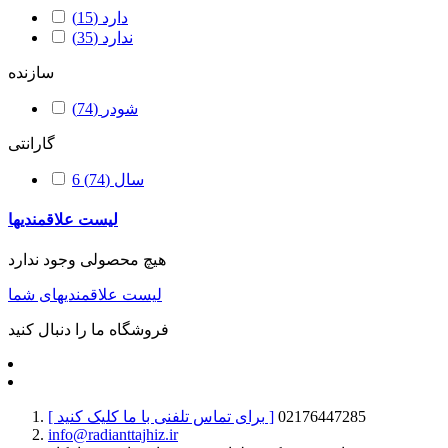
دارد
(15)
ندارد
(35)
سازنده
شودر
(74)
گارانتی
6 سال
(74)
لیست علاقمندیها
هیچ محصولی وجود ندارد
لیست علاقمندیهای شما
فروشگاه ما را دنبال کنید
02176447285
[ برای تماس تلفنی با ما کلیک کنید ]
info@radianttajhiz.ir