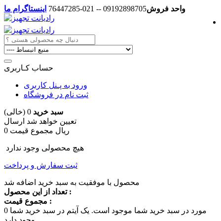
واحد فروش
09192898705 -- 021-76447285
اینستاگرام ما
حساب کـاربری
ورود به پـنل کاربری
ثبت نام در فروشگاه
سبد خرید
0
(خالی)
تعیین خواهد شد
ارسال
0 ریال
مجموع قیمت
هیچ محصولی وجود ندارد
ثبت سفارش و پرداخت
محصول با موفقیت به سبد خرید اضافه شد
تعداد از این محصول :
مجموع قیمت :
مورد در سبد خرید شما موجود است.
یک آیتم در سبد خرید شما
0
وجود دارد.