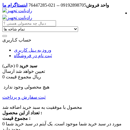
واحد فروش
09192898705 -- 021-76447285
اینستاگرام ما
حساب کـاربری
ورود به پـنل کاربری
ثبت نام در فروشگاه
سبد خرید
0
(خالی)
تعیین خواهد شد
ارسال
0 ریال
مجموع قیمت
هیچ محصولی وجود ندارد
ثبت سفارش و پرداخت
محصول با موفقیت به سبد خرید اضافه شد
تعداد از این محصول :
مجموع قیمت :
مورد در سبد خرید شما موجود است.
یک آیتم در سبد خرید شما
0
وجود دارد.