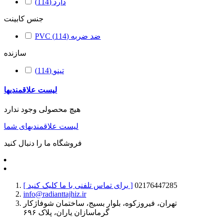
دارد
(114)
جنس کابینت
PVC ضد ضربه
(114)
سازنده
تینو
(114)
لیست علاقمندیها
هیچ محصولی وجود ندارد
لیست علاقمندیهای شما
فروشگاه ما را دنبال کنید
02176447285
[ برای تماس تلفنی با ما کلیک کنید ]
info@radianttajhiz.ir
تهران، فیروزکوه، بلوار بسیج، ساختمان شوفاژکار
گرماسازان یاران، پلاک ۶۹۶