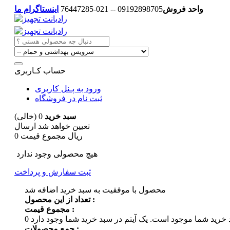
واحد فروش
09192898705 -- 021-76447285
اینستاگرام ما
حساب کـاربری
ورود به پـنل کاربری
ثبت نام در فروشگاه
سبد خرید
0
(خالی)
تعیین خواهد شد
ارسال
0 ریال
مجموع قیمت
هیچ محصولی وجود ندارد
ثبت سفارش و پرداخت
محصول با موفقیت به سبد خرید اضافه شد
تعداد از این محصول :
مجموع قیمت :
 خرید شما موجود است.
0
جمع محصولات :