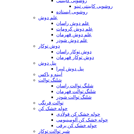
روشویی کابینتی
روشویی کابینتی تینو
روشویی‌ ایستاده
علم دوش
علم دوش راسان
علم دوش کرومات
علم دوش قهرمان
علم دوش شودر
دوش توکار
دوش توکار راسان
دوش توکار قهرمان
پنل دوش
پنل دوش لیبرا
آیینه و باکس
شلنگ توالت
شلنگ توالت راسان
شلنگ توالت قهرمان
شلنگ توالت شودر
توالت فرنگی
حوله خشک کن
حوله خشک کن فولادی
حوله خشک کن آلومینیومی
حوله خشک کن برقی
شیر توالت توکار