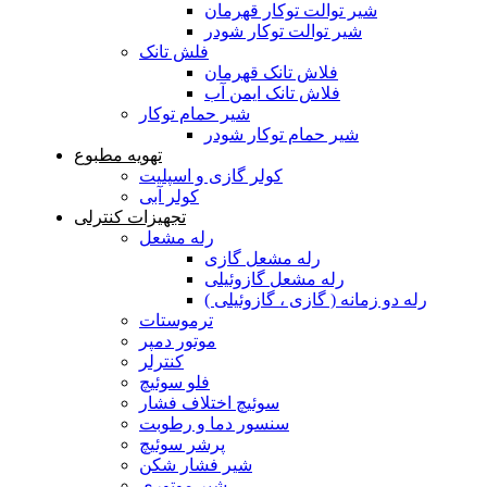
شیر توالت توکار قهرمان
شیر توالت توکار شودر
فلش تانک
فلاش تانک قهرمان
فلاش تانک ایمن آب
شیر حمام توکار
شیر حمام توکار شودر
تهویه مطبوع
کولر گازی و اسپلیت
کولر آبی
تجهیزات کنترلی
رله مشعل
رله مشعل گازی
رله مشعل گازوئیلی
رله دو زمانه ( گازی ، گازوئیلی )
ترموستات
موتور دمپر
کنترلر
فلو سوئیچ
سوئیچ اختلاف فشار
سنسور دما و رطوبت
پرشر سوئیچ
شیر فشار شکن
شیر موتوری