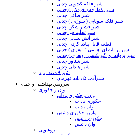
شیر فلکه کشویی چدنی
شیر یکطرفه ( خودکار ) چدنی
شیر صافی چدنی
شیر فلکه سوپاپی ( سوزنی ) چدنی
شیر فشار شکن چدنی
شیر تخلیه هوا چدنی
شیر آتش نشانی چدنی
قطعه قابل پیاده کردن چدنی
شیر پروانه ای اهرمی ( ویفری ) چدنی
شیر پروانه ای گیربکسی ( ویفری ) چدنی
شیر شناور چدنی
شیر هندلی چدنی
شیرآلات تک پایه
شیرآلات تک پایه قهرمان
سرویس بهداشتی و حمام
وان و جکوزی
وان و جکوزی بادآب
جکوزی باداب
وان باداب
وان و جکوزی داتیس
جکوزی داتیس
وان داتیس
روشویی