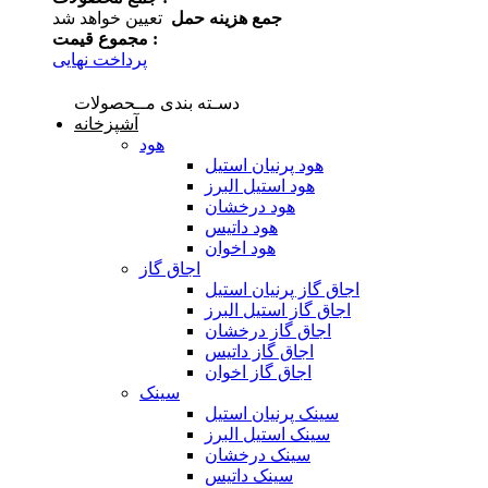
جمع هزینه حمل
تعیین خواهد شد
مجموع قیمت :
پرداخت نهایی
دسـته بندی مــحصولات
آشپزخانه
هود
هود پرنیان استیل
هود استیل البرز
هود درخشان
هود داتیس
هود اخوان
اجاق گاز
اجاق گاز پرنیان استیل
اجاق گاز استیل البرز
اجاق گاز درخشان
اجاق گاز داتیس
اجاق گاز اخوان
سینک
سینک پرنیان استیل
سینک استیل البرز
سینک درخشان
سینک داتیس