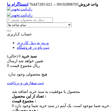
واحد فروش
09192898705 -- 021-76447285
اینستاگرام ما
حساب کـاربری
ورود به پـنل کاربری
ثبت نام در فروشگاه
سبد خرید
0
(خالی)
تعیین خواهد شد
ارسال
0 ریال
مجموع قیمت
هیچ محصولی وجود ندارد
ثبت سفارش و پرداخت
محصول با موفقیت به سبد خرید اضافه شد
تعداد از این محصول :
مجموع قیمت :
 خرید شما موجود است.
0
جمع محصولات :