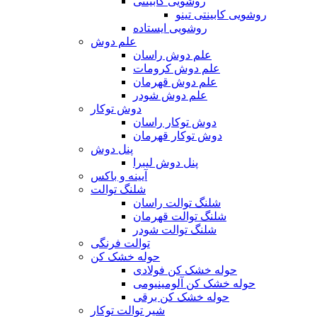
روشویی کابینتی
روشویی کابینتی تینو
روشویی‌ ایستاده
علم دوش
علم دوش راسان
علم دوش کرومات
علم دوش قهرمان
علم دوش شودر
دوش توکار
دوش توکار راسان
دوش توکار قهرمان
پنل دوش
پنل دوش لیبرا
آیینه و باکس
شلنگ توالت
شلنگ توالت راسان
شلنگ توالت قهرمان
شلنگ توالت شودر
توالت فرنگی
حوله خشک کن
حوله خشک کن فولادی
حوله خشک کن آلومینیومی
حوله خشک کن برقی
شیر توالت توکار