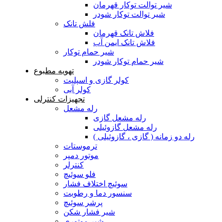
شیر توالت توکار قهرمان
شیر توالت توکار شودر
فلش تانک
فلاش تانک قهرمان
فلاش تانک ایمن آب
شیر حمام توکار
شیر حمام توکار شودر
تهویه مطبوع
کولر گازی و اسپلیت
کولر آبی
تجهیزات کنترلی
رله مشعل
رله مشعل گازی
رله مشعل گازوئیلی
رله دو زمانه ( گازی ، گازوئیلی )
ترموستات
موتور دمپر
کنترلر
فلو سوئیچ
سوئیچ اختلاف فشار
سنسور دما و رطوبت
پرشر سوئیچ
شیر فشار شکن
شیر موتوری