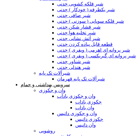
شیر فلکه کشویی چدنی
شیر یکطرفه ( خودکار ) چدنی
شیر صافی چدنی
شیر فلکه سوپاپی ( سوزنی ) چدنی
شیر فشار شکن چدنی
شیر تخلیه هوا چدنی
شیر آتش نشانی چدنی
قطعه قابل پیاده کردن چدنی
شیر پروانه ای اهرمی ( ویفری ) چدنی
شیر پروانه ای گیربکسی ( ویفری ) چدنی
شیر شناور چدنی
شیر هندلی چدنی
شیرآلات تک پایه
شیرآلات تک پایه قهرمان
سرویس بهداشتی و حمام
وان و جکوزی
وان و جکوزی بادآب
جکوزی باداب
وان باداب
وان و جکوزی داتیس
جکوزی داتیس
وان داتیس
روشویی