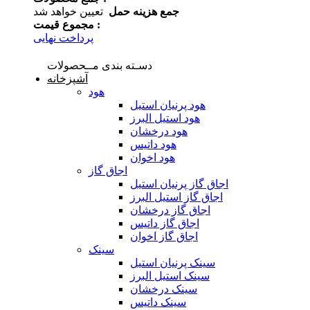
جمع هزینه حمل
تعیین خواهد شد
مجموع قیمت :
پرداخت نهایی
دسـته بندی مــحصولات
آشپزخانه
هود
هود پرنیان استیل
هود استیل البرز
هود درخشان
هود داتیس
هود اخوان
اجاق گاز
اجاق گاز پرنیان استیل
اجاق گاز استیل البرز
اجاق گاز درخشان
اجاق گاز داتیس
اجاق گاز اخوان
سینک
سینک پرنیان استیل
سینک استیل البرز
سینک درخشان
سینک داتیس