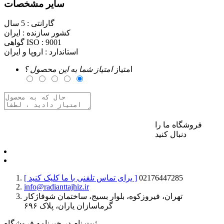
سایر مشخصات
گارانتی :
5 سال
کشور سازنده :
ایران
9001
گواهی ISO :
استاندارد :
اروپا و ایران
امتیاز
امتیاز شما به این محصول ؟
فروشگاه ما را
برای ارسال نظر وارد حساب کاربری خود شوید
دنبال کنید
02176447285
[ برای تماس تلفنی با ما کلیک کنید ]
info@radianttajhiz.ir
تهران، فیروزکوه، بلوار بسیج، ساختمان شوفاژکار
گرماسازان یاران، پلاک ۶۹۶
ثبت نام در خبرنامه فروشگاه