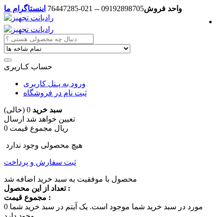
واحد فروش
09192898705 -- 021-76447285
اینستاگرام ما
حساب کـاربری
ورود به پـنل کاربری
ثبت نام در فروشگاه
سبد خرید
0
(خالی)
تعیین خواهد شد
ارسال
0 ریال
مجموع قیمت
هیچ محصولی وجود ندارد
ثبت سفارش و پرداخت
محصول با موفقیت به سبد خرید اضافه شد
تعداد از این محصول :
مجموع قیمت :
مورد در سبد خرید شما موجود است.
یک آیتم در سبد خرید شما
0
وجود دارد.