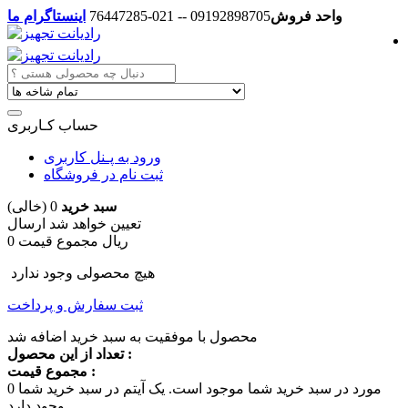
واحد فروش
09192898705 -- 021-76447285
اینستاگرام ما
حساب کـاربری
ورود به پـنل کاربری
ثبت نام در فروشگاه
سبد خرید
0
(خالی)
تعیین خواهد شد
ارسال
0 ریال
مجموع قیمت
هیچ محصولی وجود ندارد
ثبت سفارش و پرداخت
محصول با موفقیت به سبد خرید اضافه شد
تعداد از این محصول :
مجموع قیمت :
مورد در سبد خرید شما موجود است.
یک آیتم در سبد خرید شما
0
وجود دارد.