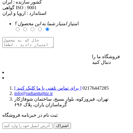
کشور سازنده :
ایران
9001
گواهی ISO :
استاندارد :
اروپا و ایران
امتیاز
امتیاز شما به این محصول ؟
فروشگاه ما را
برای ارسال نظر وارد حساب کاربری خود شوید
دنبال کنید
02176447285
[ برای تماس تلفنی با ما کلیک کنید ]
info@radianttajhiz.ir
تهران، فیروزکوه، بلوار بسیج، ساختمان شوفاژکار
گرماسازان یاران، پلاک ۶۹۶
ثبت نام در خبرنامه فروشگاه
اشتراک