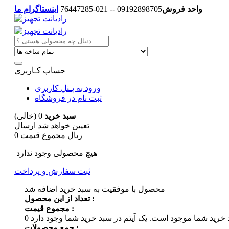
واحد فروش
09192898705 -- 021-76447285
اینستاگرام ما
حساب کـاربری
ورود به پـنل کاربری
ثبت نام در فروشگاه
سبد خرید
0
(خالی)
تعیین خواهد شد
ارسال
0 ریال
مجموع قیمت
هیچ محصولی وجود ندارد
ثبت سفارش و پرداخت
محصول با موفقیت به سبد خرید اضافه شد
تعداد از این محصول :
مجموع قیمت :
 خرید شما موجود است.
0
جمع محصولات :