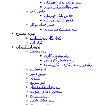
شیر توالت توکار قهرمان
شیر توالت توکار شودر
فلش تانک
فلاش تانک قهرمان
فلاش تانک ایمن آب
شیر حمام توکار
شیر حمام توکار شودر
تهویه مطبوع
کولر گازی و اسپلیت
کولر آبی
تجهیزات کنترلی
رله مشعل
رله مشعل گازی
رله مشعل گازوئیلی
رله دو زمانه ( گازی ، گازوئیلی )
ترموستات
موتور دمپر
کنترلر
فلو سوئیچ
سوئیچ اختلاف فشار
سنسور دما و رطوبت
پرشر سوئیچ
شیر فشار شکن
شیر موتوری