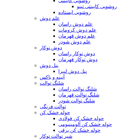
روشویی کابینتی
روشویی کابینتی تینو
روشویی‌ ایستاده
علم دوش
علم دوش راسان
علم دوش کرومات
علم دوش قهرمان
علم دوش شودر
دوش توکار
دوش توکار راسان
دوش توکار قهرمان
پنل دوش
پنل دوش لیبرا
آیینه و باکس
شلنگ توالت
شلنگ توالت راسان
شلنگ توالت قهرمان
شلنگ توالت شودر
توالت فرنگی
حوله خشک کن
حوله خشک کن فولادی
حوله خشک کن آلومینیومی
حوله خشک کن برقی
شیر توالت توکار