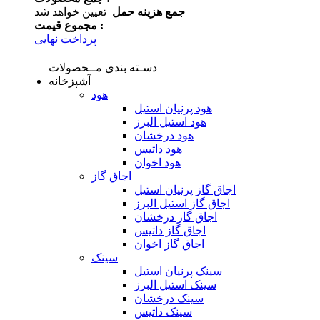
جمع هزینه حمل
تعیین خواهد شد
مجموع قیمت :
پرداخت نهایی
دسـته بندی مــحصولات
آشپزخانه
هود
هود پرنیان استیل
هود استیل البرز
هود درخشان
هود داتیس
هود اخوان
اجاق گاز
اجاق گاز پرنیان استیل
اجاق گاز استیل البرز
اجاق گاز درخشان
اجاق گاز داتیس
اجاق گاز اخوان
سینک
سینک پرنیان استیل
سینک استیل البرز
سینک درخشان
سینک داتیس