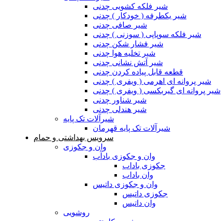
شیر فلکه کشویی چدنی
شیر یکطرفه ( خودکار ) چدنی
شیر صافی چدنی
شیر فلکه سوپاپی ( سوزنی ) چدنی
شیر فشار شکن چدنی
شیر تخلیه هوا چدنی
شیر آتش نشانی چدنی
قطعه قابل پیاده کردن چدنی
شیر پروانه ای اهرمی ( ویفری ) چدنی
شیر پروانه ای گیربکسی ( ویفری ) چدنی
شیر شناور چدنی
شیر هندلی چدنی
شیرآلات تک پایه
شیرآلات تک پایه قهرمان
سرویس بهداشتی و حمام
وان و جکوزی
وان و جکوزی بادآب
جکوزی باداب
وان باداب
وان و جکوزی داتیس
جکوزی داتیس
وان داتیس
روشویی