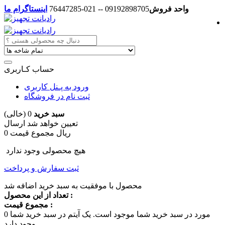
واحد فروش
09192898705 -- 021-76447285
اینستاگرام ما
حساب کـاربری
ورود به پـنل کاربری
ثبت نام در فروشگاه
سبد خرید
0
(خالی)
تعیین خواهد شد
ارسال
0 ریال
مجموع قیمت
هیچ محصولی وجود ندارد
ثبت سفارش و پرداخت
محصول با موفقیت به سبد خرید اضافه شد
تعداد از این محصول :
مجموع قیمت :
مورد در سبد خرید شما موجود است.
یک آیتم در سبد خرید شما
0
وجود دارد.