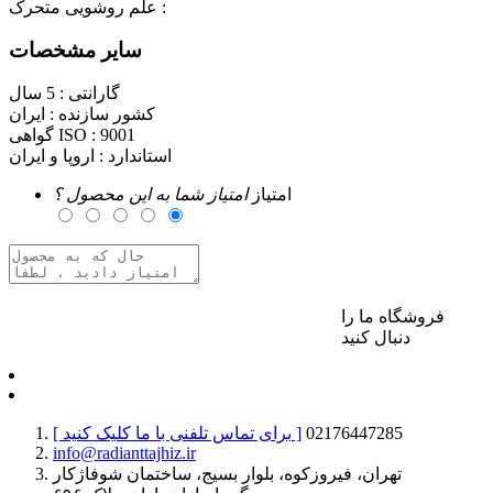
علم روشویی متحرک :
سایر مشخصات
گارانتی :
5 سال
کشور سازنده :
ایران
9001
گواهی ISO :
استاندارد :
اروپا و ایران
امتیاز
امتیاز شما به این محصول ؟
فروشگاه ما را
برای ارسال نظر وارد حساب کاربری خود شوید
دنبال کنید
02176447285
[ برای تماس تلفنی با ما کلیک کنید ]
info@radianttajhiz.ir
تهران، فیروزکوه، بلوار بسیج، ساختمان شوفاژکار