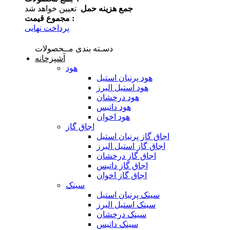
جمع هزینه حمل
تعیین خواهد شد
مجموع قیمت :
پرداخت نهایی
دسـته بندی مــحصولات
آشپزخانه
هود
هود پرنیان استیل
هود استیل البرز
هود درخشان
هود داتیس
هود اخوان
اجاق گاز
اجاق گاز پرنیان استیل
اجاق گاز استیل البرز
اجاق گاز درخشان
اجاق گاز داتیس
اجاق گاز اخوان
سینک
سینک پرنیان استیل
سینک استیل البرز
سینک درخشان
سینک داتیس