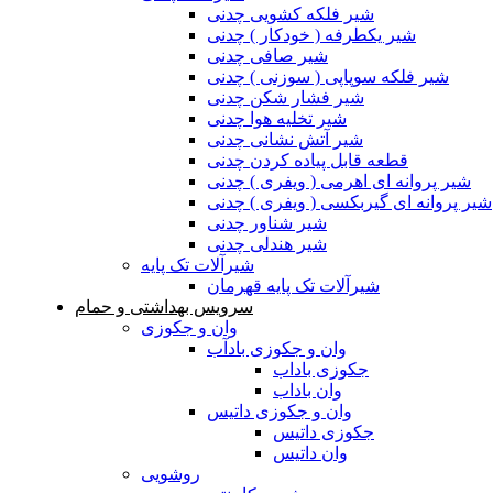
شیر فلکه کشویی چدنی
شیر یکطرفه ( خودکار ) چدنی
شیر صافی چدنی
شیر فلکه سوپاپی ( سوزنی ) چدنی
شیر فشار شکن چدنی
شیر تخلیه هوا چدنی
شیر آتش نشانی چدنی
قطعه قابل پیاده کردن چدنی
شیر پروانه ای اهرمی ( ویفری ) چدنی
شیر پروانه ای گیربکسی ( ویفری ) چدنی
شیر شناور چدنی
شیر هندلی چدنی
شیرآلات تک پایه
شیرآلات تک پایه قهرمان
سرویس بهداشتی و حمام
وان و جکوزی
وان و جکوزی بادآب
جکوزی باداب
وان باداب
وان و جکوزی داتیس
جکوزی داتیس
وان داتیس
روشویی