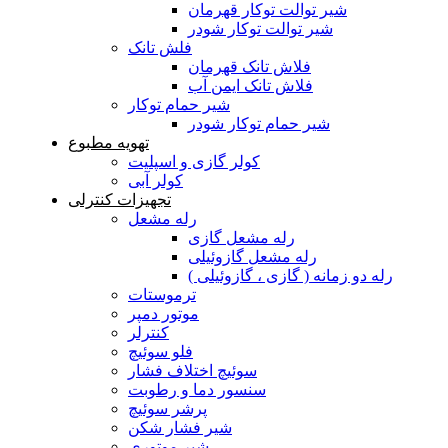
شیر توالت توکار قهرمان
شیر توالت توکار شودر
فلش تانک
فلاش تانک قهرمان
فلاش تانک ایمن آب
شیر حمام توکار
شیر حمام توکار شودر
تهویه مطبوع
کولر گازی و اسپلیت
کولر آبی
تجهیزات کنترلی
رله مشعل
رله مشعل گازی
رله مشعل گازوئیلی
رله دو زمانه ( گازی ، گازوئیلی )
ترموستات
موتور دمپر
کنترلر
فلو سوئیچ
سوئیچ اختلاف فشار
سنسور دما و رطوبت
پرشر سوئیچ
شیر فشار شکن
شیر موتوری