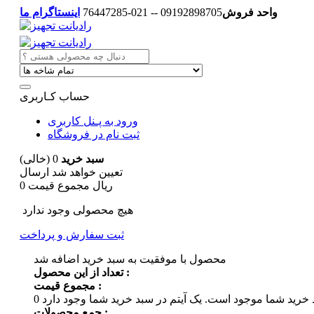
واحد فروش
09192898705 -- 021-76447285
اینستاگرام ما
حساب کـاربری
ورود به پـنل کاربری
ثبت نام در فروشگاه
سبد خرید
0
(خالی)
تعیین خواهد شد
ارسال
0 ریال
مجموع قیمت
هیچ محصولی وجود ندارد
ثبت سفارش و پرداخت
محصول با موفقیت به سبد خرید اضافه شد
تعداد از این محصول :
مجموع قیمت :
 خرید شما موجود است.
0
جمع محصولات :