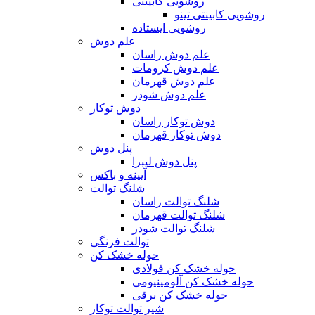
روشویی کابینتی
روشویی کابینتی تینو
روشویی‌ ایستاده
علم دوش
علم دوش راسان
علم دوش کرومات
علم دوش قهرمان
علم دوش شودر
دوش توکار
دوش توکار راسان
دوش توکار قهرمان
پنل دوش
پنل دوش لیبرا
آیینه و باکس
شلنگ توالت
شلنگ توالت راسان
شلنگ توالت قهرمان
شلنگ توالت شودر
توالت فرنگی
حوله خشک کن
حوله خشک کن فولادی
حوله خشک کن آلومینیومی
حوله خشک کن برقی
شیر توالت توکار