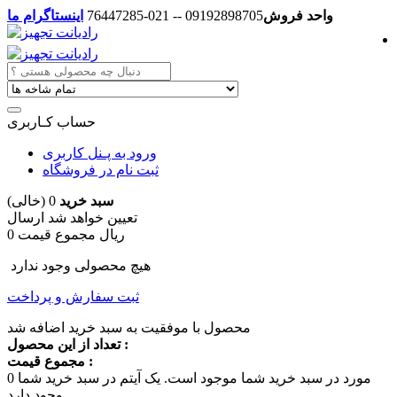
واحد فروش
09192898705 -- 021-76447285
اینستاگرام ما
حساب کـاربری
ورود به پـنل کاربری
ثبت نام در فروشگاه
سبد خرید
0
(خالی)
تعیین خواهد شد
ارسال
0 ریال
مجموع قیمت
هیچ محصولی وجود ندارد
ثبت سفارش و پرداخت
محصول با موفقیت به سبد خرید اضافه شد
تعداد از این محصول :
مجموع قیمت :
مورد در سبد خرید شما موجود است.
یک آیتم در سبد خرید شما
0
وجود دارد.