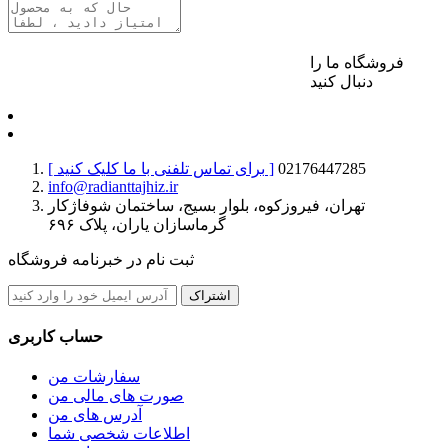
فروشگاه ما را
برای ارسال نظر وارد حساب کاربری خود شوید
دنبال کنید
02176447285
[ برای تماس تلفنی با ما کلیک کنید ]
info@radianttajhiz.ir
تهران، فیروزکوه، بلوار بسیج، ساختمان شوفاژکار
گرماسازان یاران، پلاک ۶۹۶
ثبت نام در خبرنامه فروشگاه
اشتراک
حساب کاربری
سفارشات من
صورت های مالی من
آدرس های من
اطلاعات شخصی شما