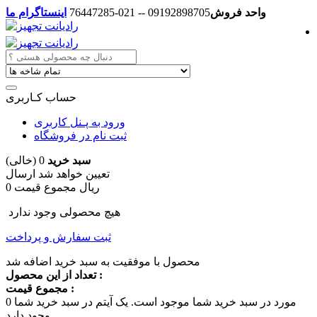
واحد فروش
09192898705 -- 021-76447285
اینستاگرام ما
حساب کـاربری
ورود به پـنل کاربری
ثبت نام در فروشگاه
سبد خرید
0
(خالی)
تعیین خواهد شد
ارسال
0 ریال
مجموع قیمت
هیچ محصولی وجود ندارد
ثبت سفارش و پرداخت
محصول با موفقیت به سبد خرید اضافه شد
تعداد از این محصول :
مجموع قیمت :
مورد در سبد خرید شما موجود است.
یک آیتم در سبد خرید شما
0
وجود دارد.