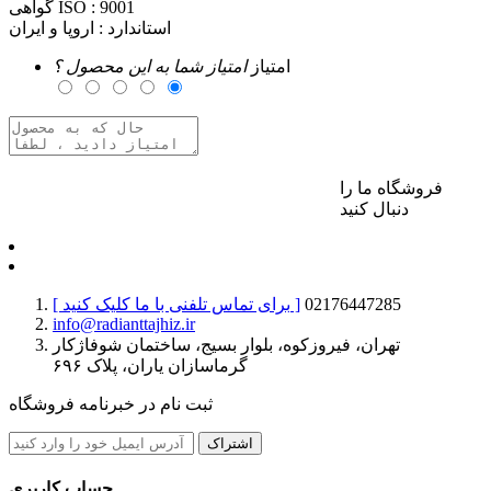
9001
گواهی ISO :
استاندارد :
اروپا و ایران
امتیاز
امتیاز شما به این محصول ؟
فروشگاه ما را
برای ارسال نظر وارد حساب کاربری خود شوید
دنبال کنید
02176447285
[ برای تماس تلفنی با ما کلیک کنید ]
info@radianttajhiz.ir
تهران، فیروزکوه، بلوار بسیج، ساختمان شوفاژکار
گرماسازان یاران، پلاک ۶۹۶
ثبت نام در خبرنامه فروشگاه
اشتراک
حساب کاربری