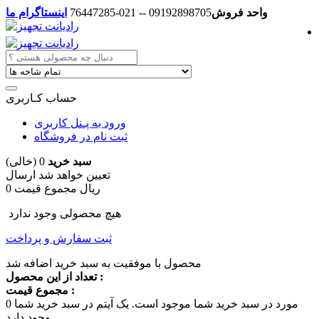
واحد فروش
09192898705 -- 021-76447285
اینستاگرام ما
حساب کـاربری
ورود به پـنل کاربری
ثبت نام در فروشگاه
سبد خرید
0
(خالی)
تعیین خواهد شد
ارسال
0 ریال
مجموع قیمت
هیچ محصولی وجود ندارد
ثبت سفارش و پرداخت
محصول با موفقیت به سبد خرید اضافه شد
تعداد از این محصول :
مجموع قیمت :
مورد در سبد خرید شما موجود است.
یک آیتم در سبد خرید شما
0
وجود دارد.