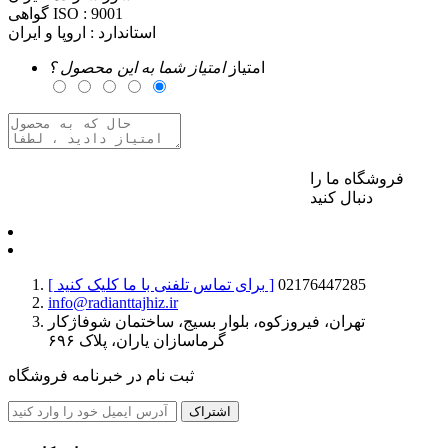
9001
گواهی ISO :
استاندارد :
اروپا و ایران
امتیاز
امتیاز شما به این محصول ؟
فروشگاه ما را
برای ارسال نظر وارد حساب کاربری خود شوید
دنبال کنید
02176447285
[ برای تماس تلفنی با ما کلیک کنید ]
info@radianttajhiz.ir
تهران، فیروزکوه، بلوار بسیج، ساختمان شوفاژکار
گرماسازان یاران، پلاک ۶۹۶
ثبت نام در خبرنامه فروشگاه
اشتراک