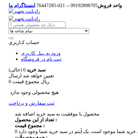
واحد فروش
09192898705 -- 021-76447285
اینستاگرام ما
حساب کـاربری
ورود به پـنل کاربری
ثبت نام در فروشگاه
سبد خرید
0
(خالی)
تعیین خواهد شد
ارسال
0 ریال
مجموع قیمت
هیچ محصولی وجود ندارد
ثبت سفارش و پرداخت
محصول با موفقیت به سبد خرید اضافه شد
تعداد از این محصول :
مجموع قیمت :
 خرید شما موجود است.
0
جمع محصولات :