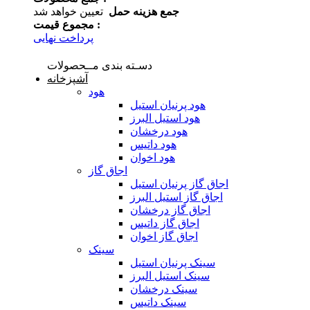
جمع هزینه حمل
تعیین خواهد شد
مجموع قیمت :
پرداخت نهایی
دسـته بندی مــحصولات
آشپزخانه
هود
هود پرنیان استیل
هود استیل البرز
هود درخشان
هود داتیس
هود اخوان
اجاق گاز
اجاق گاز پرنیان استیل
اجاق گاز استیل البرز
اجاق گاز درخشان
اجاق گاز داتیس
اجاق گاز اخوان
سینک
سینک پرنیان استیل
سینک استیل البرز
سینک درخشان
سینک داتیس