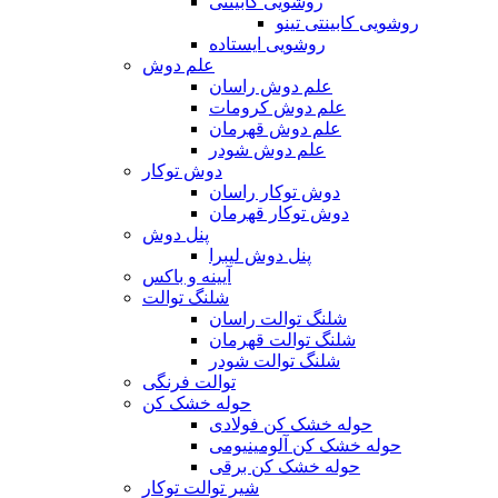
روشویی کابینتی
روشویی کابینتی تینو
روشویی‌ ایستاده
علم دوش
علم دوش راسان
علم دوش کرومات
علم دوش قهرمان
علم دوش شودر
دوش توکار
دوش توکار راسان
دوش توکار قهرمان
پنل دوش
پنل دوش لیبرا
آیینه و باکس
شلنگ توالت
شلنگ توالت راسان
شلنگ توالت قهرمان
شلنگ توالت شودر
توالت فرنگی
حوله خشک کن
حوله خشک کن فولادی
حوله خشک کن آلومینیومی
حوله خشک کن برقی
شیر توالت توکار