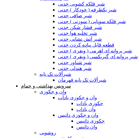
شیر فلکه کشویی چدنی
شیر یکطرفه ( خودکار ) چدنی
شیر صافی چدنی
شیر فلکه سوپاپی ( سوزنی ) چدنی
شیر فشار شکن چدنی
شیر تخلیه هوا چدنی
شیر آتش نشانی چدنی
قطعه قابل پیاده کردن چدنی
شیر پروانه ای اهرمی ( ویفری ) چدنی
شیر پروانه ای گیربکسی ( ویفری ) چدنی
شیر شناور چدنی
شیر هندلی چدنی
شیرآلات تک پایه
شیرآلات تک پایه قهرمان
سرویس بهداشتی و حمام
وان و جکوزی
وان و جکوزی بادآب
جکوزی باداب
وان باداب
وان و جکوزی داتیس
جکوزی داتیس
وان داتیس
روشویی