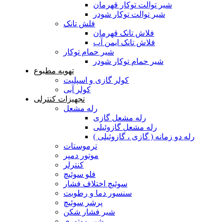
شیر توالت توکار قهرمان
شیر توالت توکار شودر
فلش تانک
فلاش تانک قهرمان
فلاش تانک ایمن آب
شیر حمام توکار
شیر حمام توکار شودر
تهویه مطبوع
کولر گازی و اسپلیت
کولر آبی
تجهیزات کنترلی
رله مشعل
رله مشعل گازی
رله مشعل گازوئیلی
رله دو زمانه ( گازی ، گازوئیلی )
ترموستات
موتور دمپر
کنترلر
فلو سوئیچ
سوئیچ اختلاف فشار
سنسور دما و رطوبت
پرشر سوئیچ
شیر فشار شکن
شیر موتوری