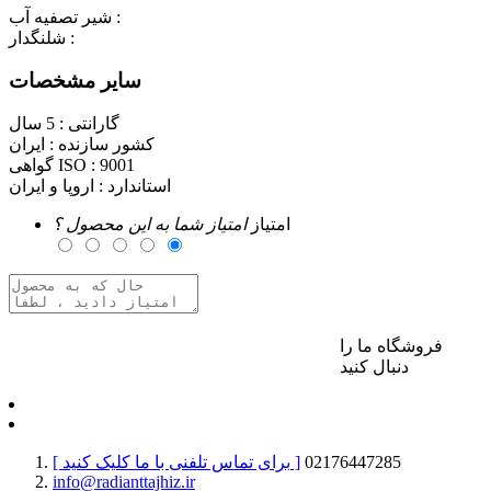
شیر تصفیه آب :
شلنگدار :
سایر مشخصات
گارانتی :
5 سال
کشور سازنده :
ایران
9001
گواهی ISO :
استاندارد :
اروپا و ایران
امتیاز
امتیاز شما به این محصول ؟
فروشگاه ما را
برای ارسال نظر وارد حساب کاربری خود شوید
دنبال کنید
02176447285
[ برای تماس تلفنی با ما کلیک کنید ]
info@radianttajhiz.ir