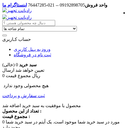
واحد فروش
09192898705 -- 021-76447285
اینستاگرام ما
حساب کـاربری
ورود به پـنل کاربری
ثبت نام در فروشگاه
سبد خرید
0
(خالی)
تعیین خواهد شد
ارسال
0 ریال
مجموع قیمت
هیچ محصولی وجود ندارد
ثبت سفارش و پرداخت
محصول با موفقیت به سبد خرید اضافه شد
تعداد از این محصول :
مجموع قیمت :
مورد در سبد خرید شما موجود است.
یک آیتم در سبد خرید شما
0
وجود دارد.