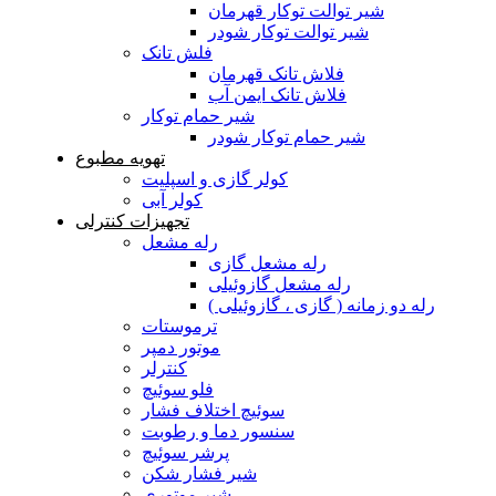
شیر توالت توکار قهرمان
شیر توالت توکار شودر
فلش تانک
فلاش تانک قهرمان
فلاش تانک ایمن آب
شیر حمام توکار
شیر حمام توکار شودر
تهویه مطبوع
کولر گازی و اسپلیت
کولر آبی
تجهیزات کنترلی
رله مشعل
رله مشعل گازی
رله مشعل گازوئیلی
رله دو زمانه ( گازی ، گازوئیلی )
ترموستات
موتور دمپر
کنترلر
فلو سوئیچ
سوئیچ اختلاف فشار
سنسور دما و رطوبت
پرشر سوئیچ
شیر فشار شکن
شیر موتوری