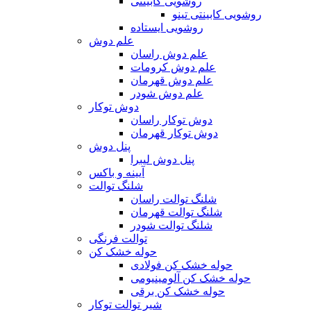
روشویی کابینتی
روشویی کابینتی تینو
روشویی‌ ایستاده
علم دوش
علم دوش راسان
علم دوش کرومات
علم دوش قهرمان
علم دوش شودر
دوش توکار
دوش توکار راسان
دوش توکار قهرمان
پنل دوش
پنل دوش لیبرا
آیینه و باکس
شلنگ توالت
شلنگ توالت راسان
شلنگ توالت قهرمان
شلنگ توالت شودر
توالت فرنگی
حوله خشک کن
حوله خشک کن فولادی
حوله خشک کن آلومینیومی
حوله خشک کن برقی
شیر توالت توکار