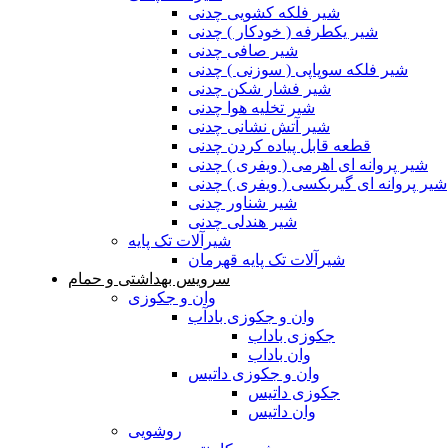
شیر فلکه کشویی چدنی
شیر یکطرفه ( خودکار ) چدنی
شیر صافی چدنی
شیر فلکه سوپاپی ( سوزنی ) چدنی
شیر فشار شکن چدنی
شیر تخلیه هوا چدنی
شیر آتش نشانی چدنی
قطعه قابل پیاده کردن چدنی
شیر پروانه ای اهرمی ( ویفری ) چدنی
شیر پروانه ای گیربکسی ( ویفری ) چدنی
شیر شناور چدنی
شیر هندلی چدنی
شیرآلات تک پایه
شیرآلات تک پایه قهرمان
سرویس بهداشتی و حمام
وان و جکوزی
وان و جکوزی بادآب
جکوزی باداب
وان باداب
وان و جکوزی داتیس
جکوزی داتیس
وان داتیس
روشویی