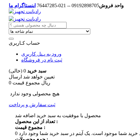
واحد فروش
09192898705 -- 021-76447285
اینستاگرام ما
حساب کـاربری
ورود به پـنل کاربری
ثبت نام در فروشگاه
سبد خرید
0
(خالی)
تعیین خواهد شد
ارسال
0 ریال
مجموع قیمت
هیچ محصولی وجود ندارد
ثبت سفارش و پرداخت
محصول با موفقیت به سبد خرید اضافه شد
تعداد از این محصول :
مجموع قیمت :
 خرید شما موجود است.
0
جمع محصولات :