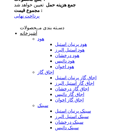
جمع هزینه حمل
تعیین خواهد شد
مجموع قیمت :
پرداخت نهایی
دسـته بندی مــحصولات
آشپزخانه
هود
هود پرنیان استیل
هود استیل البرز
هود درخشان
هود داتیس
هود اخوان
اجاق گاز
اجاق گاز پرنیان استیل
اجاق گاز استیل البرز
اجاق گاز درخشان
اجاق گاز داتیس
اجاق گاز اخوان
سینک
سینک پرنیان استیل
سینک استیل البرز
سینک درخشان
سینک داتیس