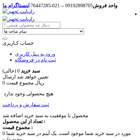
واحد فروش
09192898705 -- 021-76447285
اینستاگرام ما
حساب کـاربری
ورود به پـنل کاربری
ثبت نام در فروشگاه
سبد خرید
0
(خالی)
تعیین خواهد شد
ارسال
0 ریال
مجموع قیمت
هیچ محصولی وجود ندارد
ثبت سفارش و پرداخت
محصول با موفقیت به سبد خرید اضافه شد
تعداد از این محصول :
مجموع قیمت :
مورد در سبد خرید شما موجود است.
یک آیتم در سبد خرید شما
0
وجود دارد.