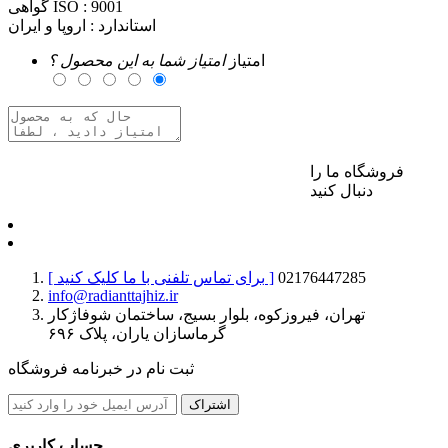
9001
گواهی ISO :
استاندارد :
اروپا و ایران
امتیاز
امتیاز شما به این محصول ؟
فروشگاه ما را
برای ارسال نظر وارد حساب کاربری خود شوید
دنبال کنید
02176447285
[ برای تماس تلفنی با ما کلیک کنید ]
info@radianttajhiz.ir
تهران، فیروزکوه، بلوار بسیج، ساختمان شوفاژکار
گرماسازان یاران، پلاک ۶۹۶
ثبت نام در خبرنامه فروشگاه
اشتراک
حساب کاربری