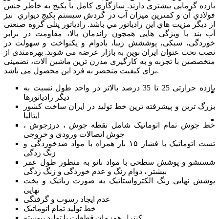
بازده گرمايي بيشتري دارند. سازگاري کامل با پکيج به خاطر جنس
فولادي آن و کمترين ميزان آب در گردش سيستم پکيج ديواري نيز
از ديگر مزيت هاي اين رادياتور مي باشد. رادیاتور پنلی گروه صنعتی
آب بند با ویژگی هایی همچون راندمان بالا، مقاومت در برابر
خوردگی، سبکی، پوششش زیبا، بادوام و یکنواخت و سهولت در
نصب تحت عنوان ایران نوین به بازار عرضه می شوند. بهره‌مندی از
متخصصین با تجربه و به کارگیری مدرن ترین ماشین آلات، تضمینی
برای کیفیت منحصر به فرد این محصول می باشد.
بازده حرارتی 25 تا 35 درصد بالاتر در واحد طول نسبت به
ديگر رادياتورها
بزرگ ترین و پیشرفته ترین خط تولید در ایران ساخت کشور
ایتالیا
خط جوش تمام اتوماتیک شامل نقطه جوش ، درزجوش ،
جوش اتصالات ورودی و خروجی
تست اتوماتیک با فشار ۱۵ بار همراه با مواد ضدخوردگی و
زنگ زدگی
شستشو و پوشش سطحی با مواد نانو به منظور طول عمر
بیشتر ، دوام رنگ و عدم خوردگی و زنگ زدگی
پوشش نهایی رنگ الکترواستاتیک به صورت رباتیک و پخت
نهایی
عدم ایجاد رسوب و گرفتگی
خط تولید تمام اتوماتیک
کنترل همزمان قطعات با توليد پيوسته