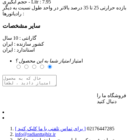
7.95
حجم آبگیری - Litr :
بازده حرارتی 25 تا 35 درصد بالاتر در واحد طول نسبت به ديگر
رادياتورها :
سایر مشخصات
گارانتی :
10 سال
کشور سازنده :
ایران
استاندارد :
ایران
امتیاز
امتیاز شما به این محصول ؟
فروشگاه ما را
برای ارسال نظر وارد حساب کاربری خود شوید
دنبال کنید
02176447285
[ برای تماس تلفنی با ما کلیک کنید ]
info@radianttajhiz.ir