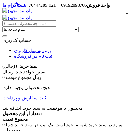
واحد فروش
09192898705 -- 021-76447285
اینستاگرام ما
حساب کـاربری
ورود به پـنل کاربری
ثبت نام در فروشگاه
سبد خرید
0
(خالی)
تعیین خواهد شد
ارسال
0 ریال
مجموع قیمت
هیچ محصولی وجود ندارد
ثبت سفارش و پرداخت
محصول با موفقیت به سبد خرید اضافه شد
تعداد از این محصول :
مجموع قیمت :
مورد در سبد خرید شما موجود است.
یک آیتم در سبد خرید شما
0
وجود دارد.