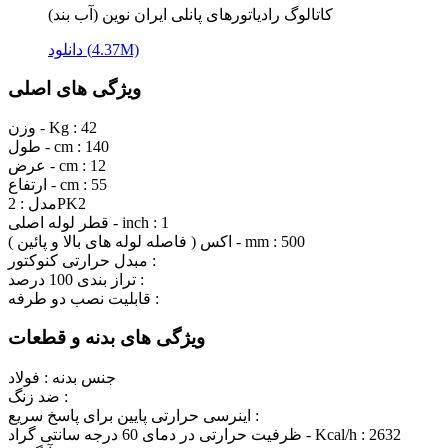
کاتالوگ رادیاتورهای پانلی ایران نوین (آب بند)
دانلود (4.37M)
ویژگی های اصلی
42
وزن - Kg :
140
طول - cm :
12
عرض - cm :
55
ارتفاع - cm :
2PK2
مدل :
1
قطر لوله اصلی - inch :
500
اکس ( فاصله لوله های بالا و پائین ) - mm :
مبدل حرارتی کنوکتور :
تراز بندی 100 درصد :
قابليت نصب دو طرفه :
ویژگی های بدنه و قطعات
جنس بدنه :
فولاد
ضد زنگ :
اینرسی حرارتی پایین برای پاسخ سریع :
2632
ظرفیت حرارتی در دمای 60 درجه سانتی گراد - Kcal/h :