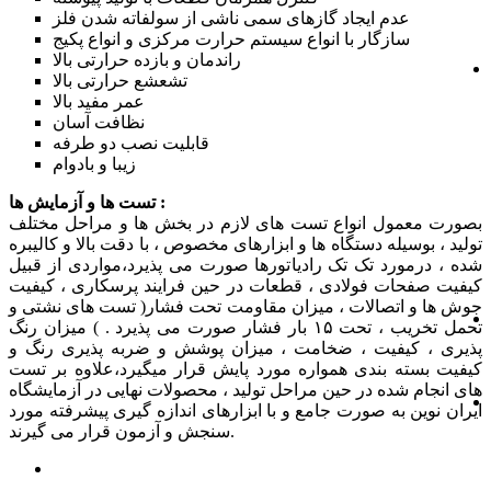
عدم ايجاد گازهای سمی ناشی از سولفاته شدن فلز
سازگار با انواع سيستم حرارت مرکزی و انواع پکيج
راندمان و بازده حرارتی بالا
تشعشع حرارتی بالا
عمر مفيد بالا
نظافت آسان
قابليت نصب دو طرفه
زيبا و بادوام
تست ها و آزمایش ها :
بصورت معمول انواع تست های لازم در بخش ها و مراحل مختلف
تولید ، بوسیله دستگاه ها و ابزارهای مخصوص ، با دقت بالا و کالیبره
شده ، درمورد تک تک رادیاتورها صورت می پذیرد،مواردی از قبیل
کیفیت صفحات فولادی ، قطعات در حین فرایند پرسکاری ، کیفیت
جوش ها و اتصالات ، میزان مقاومت تحت فشار( تست های نشتی و
تحمل تخریب ، تحت ۱۵ بار فشار صورت می پذیرد . ) میزان رنگ
پذیری ، کیفیت ، ضخامت ، میزان پوشش و ضربه پذیری رنگ و
کیفیت بسته بندی همواره مورد پایش قرار میگیرد،علاوه بر تست
های انجام شده در حین مراحل تولید ، محصولات نهایی در آزمایشگاه
ایران نوین به صورت جامع و با ابزارهای اندازه گیری پیشرفته مورد
سنجش و آزمون قرار می گیرند.