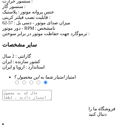
سنسور حرارت :
سنسور گاز :
جنس پروانه موتور :
پلاستیک
قابلیت نصب فیلتر کربنی :
میزان صدای موتور - دسی بل :
57-62
نامشخص
دور موتور - RPM :
ترموگارد جهت حفاظت موتور در برابر سوختن :
سایر مشخصات
گارانتی :
2 سال
کشور سازنده :
ایران
استاندارد :
اروپا و ایران
امتیاز
امتیاز شما به این محصول ؟
فروشگاه ما را
برای ارسال نظر وارد حساب کاربری خود شوید
دنبال کنید