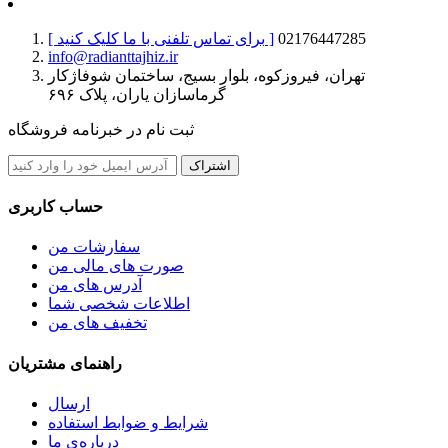
02176447285
[ برای تماس تلفنی با ما کلیک کنید ]
info@radianttajhiz.ir
تهران، فیروزکوه، بلوار بسیج، ساختمان شوفاژکار
گرماسازان یاران، پلاک ۶۹۶
ثبت نام در خبرنامه فروشگاه
اشتراک
حساب کاربری
سفارشات من
صورت های مالی من
آدرس های من
اطلاعات شخصی شما
تخفیف های من
راهنمای مشتریان
ارسال
شرایط و ضوابط استفاده
درباره‌ی ما