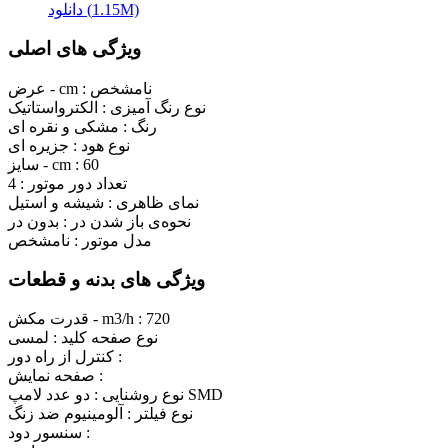
دانلود (1.15M)
ویژگی های اصلی
نامشخص
عرض - cm :
نوع رنگ آمیزی :
الکترواستاتیک
رنگ :
مشکی و نقره ای
نوع هود :
جزیره ای
60
سایز - cm :
تعداد دور موتور :
4
نمای ظاهری :
شیشه و استیل
نحوه‌ی باز شدن در :
بدون در
مدل موتور :
نامشخص
ویژگی های بدنه و قطعات
720
قدرت مکش - m3/h :
نوع صفحه کلید :
لمسی
کنترل از راه دور :
صفحه نمایش :
دو عدد لامپ SMD
نوع روشنایی :
نوع فیلتر :
آلومینیوم ضد زنگ
سنسور دود :