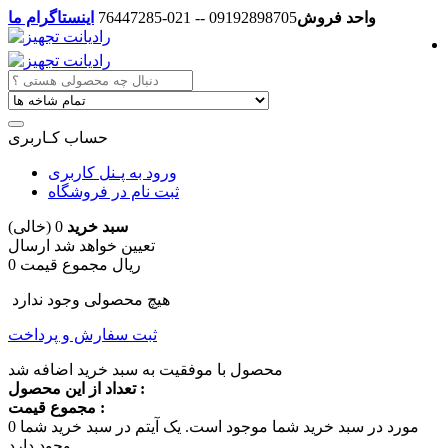
واحد فروش
09192898705 -- 021-76447285
اینستاگرام ما
حساب کـاربری
ورود به پـنل کاربری
ثبت نام در فروشگاه
سبد خرید
0
(خالی)
تعیین خواهد شد
ارسال
0 ریال
مجموع قیمت
هیچ محصولی وجود ندارد
ثبت سفارش و پرداخت
محصول با موفقیت به سبد خرید اضافه شد
تعداد از این محصول :
مجموع قیمت :
مورد در سبد خرید شما موجود است.
یک آیتم در سبد خرید شما
0
وجود دارد.