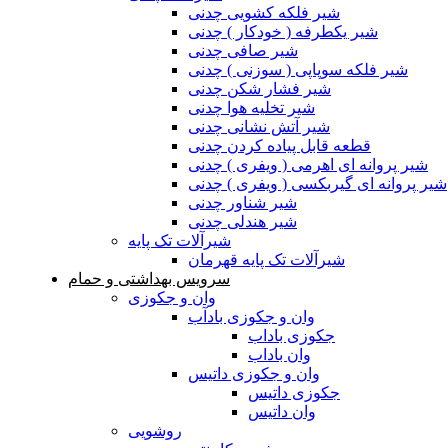
شیر فلکه کشویی چدنی
شیر یکطرفه ( خودکار ) چدنی
شیر صافی چدنی
شیر فلکه سوپاپی ( سوزنی ) چدنی
شیر فشار شکن چدنی
شیر تخلیه هوا چدنی
شیر آتش نشانی چدنی
قطعه قابل پیاده کردن چدنی
شیر پروانه ای اهرمی ( ویفری ) چدنی
شیر پروانه ای گیربکسی ( ویفری ) چدنی
شیر شناور چدنی
شیر هندلی چدنی
شیرآلات تک پایه
شیرآلات تک پایه قهرمان
سرویس بهداشتی و حمام
وان و جکوزی
وان و جکوزی بادآب
جکوزی باداب
وان باداب
وان و جکوزی داتیس
جکوزی داتیس
وان داتیس
روشویی