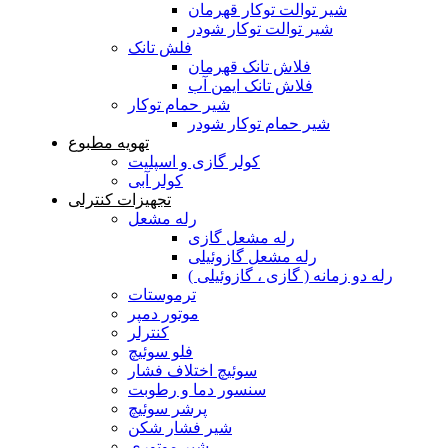
شیر توالت توکار قهرمان
شیر توالت توکار شودر
فلش تانک
فلاش تانک قهرمان
فلاش تانک ایمن آب
شیر حمام توکار
شیر حمام توکار شودر
تهویه مطبوع
کولر گازی و اسپلیت
کولر آبی
تجهیزات کنترلی
رله مشعل
رله مشعل گازی
رله مشعل گازوئیلی
رله دو زمانه ( گازی ، گازوئیلی )
ترموستات
موتور دمپر
کنترلر
فلو سوئیچ
سوئیچ اختلاف فشار
سنسور دما و رطوبت
پرشر سوئیچ
شیر فشار شکن
شیر موتوری