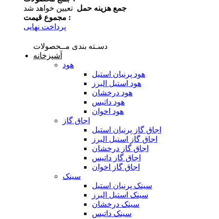
جمع هزینه حمل
تعیین خواهد شد
مجموع قیمت :
پرداخت نهایی
دسـته بندی مــحصولات
آشپزخانه
هود
هود پرنیان استیل
هود استیل البرز
هود درخشان
هود داتیس
هود اخوان
اجاق گاز
اجاق گاز پرنیان استیل
اجاق گاز استیل البرز
اجاق گاز درخشان
اجاق گاز داتیس
اجاق گاز اخوان
سینک
سینک پرنیان استیل
سینک استیل البرز
سینک درخشان
سینک داتیس