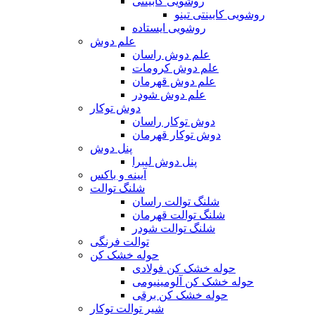
روشویی کابینتی
روشویی کابینتی تینو
روشویی‌ ایستاده
علم دوش
علم دوش راسان
علم دوش کرومات
علم دوش قهرمان
علم دوش شودر
دوش توکار
دوش توکار راسان
دوش توکار قهرمان
پنل دوش
پنل دوش لیبرا
آیینه و باکس
شلنگ توالت
شلنگ توالت راسان
شلنگ توالت قهرمان
شلنگ توالت شودر
توالت فرنگی
حوله خشک کن
حوله خشک کن فولادی
حوله خشک کن آلومینیومی
حوله خشک کن برقی
شیر توالت توکار