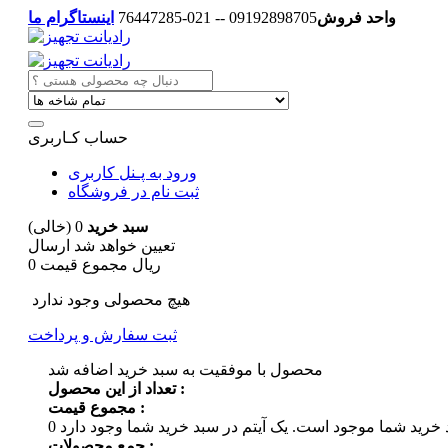
واحد فروش
09192898705 -- 021-76447285
اینستاگرام ما
حساب کـاربری
ورود به پـنل کاربری
ثبت نام در فروشگاه
سبد خرید
0
(خالی)
تعیین خواهد شد
ارسال
0 ریال
مجموع قیمت
هیچ محصولی وجود ندارد
ثبت سفارش و پرداخت
محصول با موفقیت به سبد خرید اضافه شد
تعداد از این محصول :
مجموع قیمت :
 خرید شما موجود است.
0
جمع محصولات :