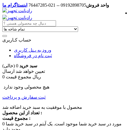
واحد فروش
09192898705 -- 021-76447285
اینستاگرام ما
حساب کـاربری
ورود به پـنل کاربری
ثبت نام در فروشگاه
سبد خرید
0
(خالی)
تعیین خواهد شد
ارسال
0 ریال
مجموع قیمت
هیچ محصولی وجود ندارد
ثبت سفارش و پرداخت
محصول با موفقیت به سبد خرید اضافه شد
تعداد از این محصول :
مجموع قیمت :
مورد در سبد خرید شما موجود است.
یک آیتم در سبد خرید شما
0
وجود دارد.