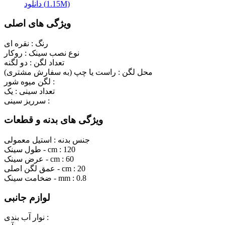
دانلود (1.15M)
ویژگی های اصلی
رنگ :
نقره ای
نوع نصب سینک :
روکار
تعداد لگن :
دو لگنه
محل لگن :
راست یا چپ (به سفارش مشتری)
لگن میوه شور :
تعداد سینی :
یک
سرریز سینی :
ویژگی های بدنه و قطعات
جنس بدنه :
استیل معمولی
120
طول سینک - cm :
60
عرض سینک - cm :
20
عمق لگن اصلی - cm :
0.8
ضخامت سینک - mm :
لوازم جانبی
نوار آب بندی :