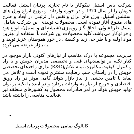
شرکت یاس استیل نیکوکار با نام تجاری پرنیان استیل فعالیت
خویش را از سال 1370 و در حوزه واردات و توزیع انواع ورق های
استنلس استیل، ورق های براق و نقش دار تزئینی در ابعاد و طرح
های متنوع آغاز نموده است. محصولات تولیدی این شرکت شامل:
سینک ظرفشوئی، اجاق گاز رومیزی (شیشه ای و استیل)، انواع هود
و فر توکار می باشد. کلیه محصولات این شرکت با استفاده از بهترین
مواد اولیه و با طراحی زیبا و کیفیتی در خور هموطنان عزیز تولید و
به بازار عرضه می گردد.
مدیریت مجموعه با درک مناسب از نیازهای کنونی بازار موجود در
کنار تکیه بر توانمندیهای فنی و تخصصی مدیران خویش و با راه
اندازی واحدهای تخصصی(R&D)و کنترل کیفیت مکانیزه، تمام تلاش
خویش را در راستای جلب رضایت مشتری نموده است و تلاش می
نماید با تامین بخشی از نیاز بازار بتواند گامی موثر در راه رونق
اقتصادی و خروج از نیاز به واردات بردارد و در آینده با تکیه بر توان
تولید خویش بتواند در امر صادرات محصول به کشورهای منطقه نیز
فعالیت مناسبی را داشته باشد.
کاتالوگ تمامی محصولات پرنیان استیل