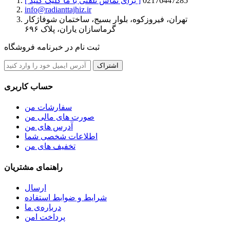
02176447285
[ برای تماس تلفنی با ما کلیک کنید ]
info@radianttajhiz.ir
تهران، فیروزکوه، بلوار بسیج، ساختمان شوفاژکار
گرماسازان یاران، پلاک ۶۹۶
ثبت نام در خبرنامه فروشگاه
اشتراک
حساب کاربری
سفارشات من
صورت های مالی من
آدرس های من
اطلاعات شخصی شما
تخفیف های من
راهنمای مشتریان
ارسال
شرایط و ضوابط استفاده
درباره‌ی ما
پرداخت امن