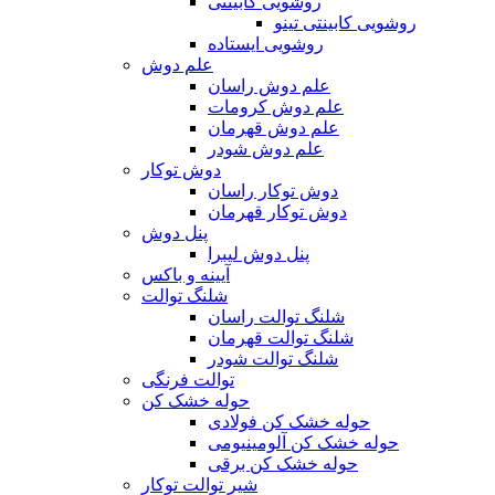
روشویی کابینتی
روشویی کابینتی تینو
روشویی‌ ایستاده
علم دوش
علم دوش راسان
علم دوش کرومات
علم دوش قهرمان
علم دوش شودر
دوش توکار
دوش توکار راسان
دوش توکار قهرمان
پنل دوش
پنل دوش لیبرا
آیینه و باکس
شلنگ توالت
شلنگ توالت راسان
شلنگ توالت قهرمان
شلنگ توالت شودر
توالت فرنگی
حوله خشک کن
حوله خشک کن فولادی
حوله خشک کن آلومینیومی
حوله خشک کن برقی
شیر توالت توکار