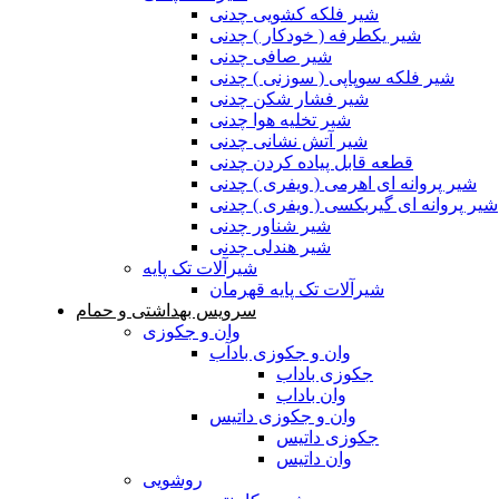
شیر فلکه کشویی چدنی
شیر یکطرفه ( خودکار ) چدنی
شیر صافی چدنی
شیر فلکه سوپاپی ( سوزنی ) چدنی
شیر فشار شکن چدنی
شیر تخلیه هوا چدنی
شیر آتش نشانی چدنی
قطعه قابل پیاده کردن چدنی
شیر پروانه ای اهرمی ( ویفری ) چدنی
شیر پروانه ای گیربکسی ( ویفری ) چدنی
شیر شناور چدنی
شیر هندلی چدنی
شیرآلات تک پایه
شیرآلات تک پایه قهرمان
سرویس بهداشتی و حمام
وان و جکوزی
وان و جکوزی بادآب
جکوزی باداب
وان باداب
وان و جکوزی داتیس
جکوزی داتیس
وان داتیس
روشویی