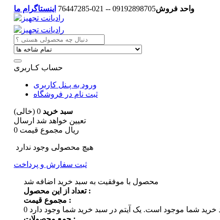
واحد فروش
09192898705 -- 021-76447285
اینستاگرام ما
حساب کـاربری
ورود به پـنل کاربری
ثبت نام در فروشگاه
سبد خرید
0
(خالی)
تعیین خواهد شد
ارسال
0 ریال
مجموع قیمت
هیچ محصولی وجود ندارد
ثبت سفارش و پرداخت
محصول با موفقیت به سبد خرید اضافه شد
تعداد از این محصول :
مجموع قیمت :
 خرید شما موجود است.
0
جمع محصولات :