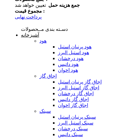
جمع هزینه حمل
تعیین خواهد شد
مجموع قیمت :
پرداخت نهایی
دسـته بندی مــحصولات
آشپزخانه
هود
هود پرنیان استیل
هود استیل البرز
هود درخشان
هود داتیس
هود اخوان
اجاق گاز
اجاق گاز پرنیان استیل
اجاق گاز استیل البرز
اجاق گاز درخشان
اجاق گاز داتیس
اجاق گاز اخوان
سینک
سینک پرنیان استیل
سینک استیل البرز
سینک درخشان
سینک داتیس