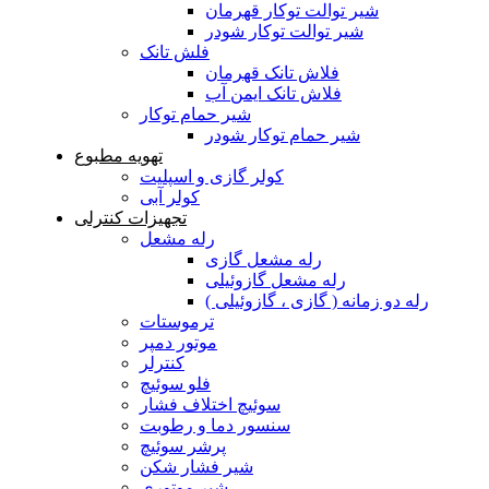
شیر توالت توکار قهرمان
شیر توالت توکار شودر
فلش تانک
فلاش تانک قهرمان
فلاش تانک ایمن آب
شیر حمام توکار
شیر حمام توکار شودر
تهویه مطبوع
کولر گازی و اسپلیت
کولر آبی
تجهیزات کنترلی
رله مشعل
رله مشعل گازی
رله مشعل گازوئیلی
رله دو زمانه ( گازی ، گازوئیلی )
ترموستات
موتور دمپر
کنترلر
فلو سوئیچ
سوئیچ اختلاف فشار
سنسور دما و رطوبت
پرشر سوئیچ
شیر فشار شکن
شیر موتوری