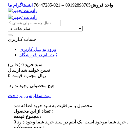
واحد فروش
09192898705 -- 021-76447285
اینستاگرام ما
حساب کـاربری
ورود به پـنل کاربری
ثبت نام در فروشگاه
سبد خرید
0
(خالی)
تعیین خواهد شد
ارسال
0 ریال
مجموع قیمت
هیچ محصولی وجود ندارد
ثبت سفارش و پرداخت
محصول با موفقیت به سبد خرید اضافه شد
تعداد از این محصول :
مجموع قیمت :
 خرید شما موجود است.
0
جمع محصولات :