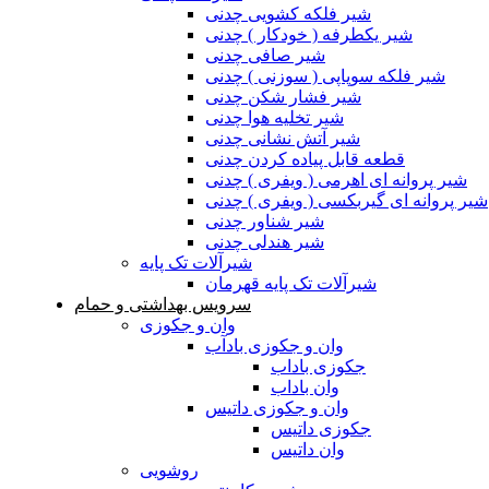
شیر فلکه کشویی چدنی
شیر یکطرفه ( خودکار ) چدنی
شیر صافی چدنی
شیر فلکه سوپاپی ( سوزنی ) چدنی
شیر فشار شکن چدنی
شیر تخلیه هوا چدنی
شیر آتش نشانی چدنی
قطعه قابل پیاده کردن چدنی
شیر پروانه ای اهرمی ( ویفری ) چدنی
شیر پروانه ای گیربکسی ( ویفری ) چدنی
شیر شناور چدنی
شیر هندلی چدنی
شیرآلات تک پایه
شیرآلات تک پایه قهرمان
سرویس بهداشتی و حمام
وان و جکوزی
وان و جکوزی بادآب
جکوزی باداب
وان باداب
وان و جکوزی داتیس
جکوزی داتیس
وان داتیس
روشویی