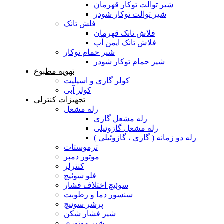
شیر توالت توکار قهرمان
شیر توالت توکار شودر
فلش تانک
فلاش تانک قهرمان
فلاش تانک ایمن آب
شیر حمام توکار
شیر حمام توکار شودر
تهویه مطبوع
کولر گازی و اسپلیت
کولر آبی
تجهیزات کنترلی
رله مشعل
رله مشعل گازی
رله مشعل گازوئیلی
رله دو زمانه ( گازی ، گازوئیلی )
ترموستات
موتور دمپر
کنترلر
فلو سوئیچ
سوئیچ اختلاف فشار
سنسور دما و رطوبت
پرشر سوئیچ
شیر فشار شکن
شیر موتوری