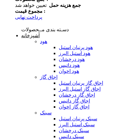
جمع هزینه حمل
تعیین خواهد شد
مجموع قیمت :
پرداخت نهایی
دسـته بندی مــحصولات
آشپزخانه
هود
هود پرنیان استیل
هود استیل البرز
هود درخشان
هود داتیس
هود اخوان
اجاق گاز
اجاق گاز پرنیان استیل
اجاق گاز استیل البرز
اجاق گاز درخشان
اجاق گاز داتیس
اجاق گاز اخوان
سینک
سینک پرنیان استیل
سینک استیل البرز
سینک درخشان
سینک داتیس