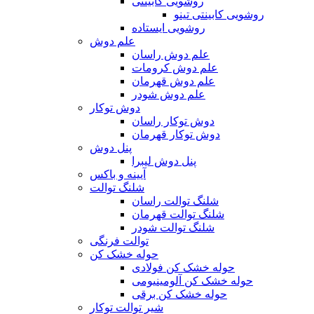
روشویی کابینتی
روشویی کابینتی تینو
روشویی‌ ایستاده
علم دوش
علم دوش راسان
علم دوش کرومات
علم دوش قهرمان
علم دوش شودر
دوش توکار
دوش توکار راسان
دوش توکار قهرمان
پنل دوش
پنل دوش لیبرا
آیینه و باکس
شلنگ توالت
شلنگ توالت راسان
شلنگ توالت قهرمان
شلنگ توالت شودر
توالت فرنگی
حوله خشک کن
حوله خشک کن فولادی
حوله خشک کن آلومینیومی
حوله خشک کن برقی
شیر توالت توکار