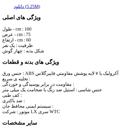
دانلود (5.25M)
ویژگی های اصلی
160
طول - cm :
75
عرض - cm :
60
ارتفاع - cm :
ظرفیت :
یک نفر
شکل بدنه :
چهار گوش
ویژگی های بدنه و قطعات
ABS آکرولیک با ٧ لايه پوشش مقاومتي فايبرگلاس
جنس ورق :
تخلیه ی سریع :
مقاومت در برابر پوسیدگی و خوردگی :
جنس شاسی :
استیل ضد زنگ با ضخامت یک میلی متر
کف طبی :
ضد باکتری :
سیستم ایمنی محافظ جان :
شرکت LX سری WTC
موتور :
سایر مشخصات