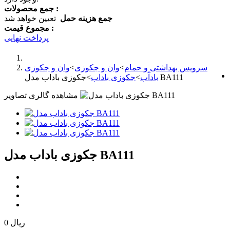
جمع محصولات :
جمع هزینه حمل
تعیین خواهد شد
مجموع قیمت :
پرداخت نهایی
سرویس بهداشتی و حمام
>
وان و جکوزی
>
وان و جکوزی
جکوزی باداب مدل BA111
بادآب
>
جکوزی باداب
>
مشاهده گالری تصاویر
جکوزی باداب مدل BA111
0 ریال