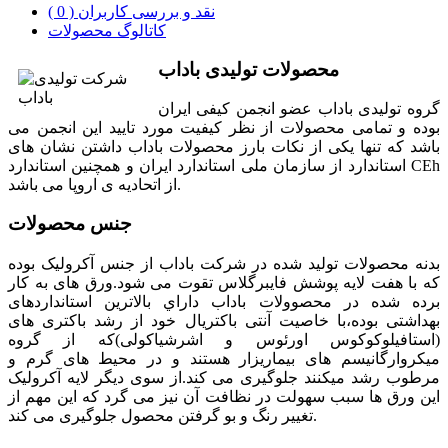
نقد و بررسی کاربران ( 0 )
کاتالوگ محصولات
محصولات تولیدی باداب
گروه توليدی باداب عضو انجمن کيفی ايران
بوده و تمامی محصولات از نظر کيفيت مورد تاييد اين انجمن می
باشد که تنها یکی از نکات بارز محصولات باداب داشتن نشان های
استاندارد از سازمان ملی استاندارد ايران و همچنین استاندارد CEh
از اتحادیه ی اروپا می باشد.
جنس محصولات
بدنه محصولات توليد شده در شرکت باداب از جنس آکروليک بوده
که با هفت لايه پوشش فايبرگلاس تقوت می شود.ورق های به کار
برده شده در محصوولات باداب داراي بالاترين استانداردهای
بهداشتی بوده،با خاصيت آنتی باکتريال خود از رشد باکتری های
(استافيلوکوکوس اورئوس و اشرشياکولی)که از گروه
ميکروارگانيسم های بيماريزار هستند و در محيط های گرم و
مرطوب رشد ميکنند جلوگيری می کند.از سوی دیگر لايه آکروليک
اين ورق ها سبب سهولت در نظافت آن نيز می گرد که اين مهم از
تغيير رنگ و بو گرفتن محصول جلوگيری می کند.