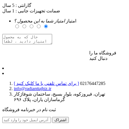
گارانتی :
5 سال
ضمانت تجهیزات جانبی :
1 سال
امتیاز
امتیاز شما به این محصول ؟
فروشگاه ما را
برای ارسال نظر وارد حساب کاربری خود شوید
دنبال کنید
02176447285
[ برای تماس تلفنی با ما کلیک کنید ]
info@radianttajhiz.ir
تهران، فیروزکوه، بلوار بسیج، ساختمان شوفاژکار
گرماسازان یاران، پلاک ۶۹۶
ثبت نام در خبرنامه فروشگاه
اشتراک