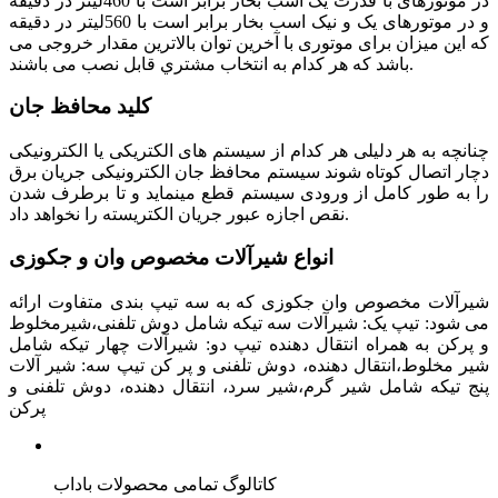
در موتورهای با قدرت يک اسب بخار برابر است با 460ليتر در دقيقه
و در موتورهای يک و نيک اسب بخار برابر است با 560ليتر در دقيقه
که اين ميزان برای موتوری با آخرین توان بالاترين مقدار خروجی می
باشد که هر کدام به انتخاب مشتري قابل نصب می باشند.
کلید محافظ جان
چنانچه به هر دليلی هر کدام از سيستم های الکتريکی يا الکترونيکی
دچار اتصال کوتاه شوند سيستم محافظ جان الکترونيکی جريان برق
را به طور کامل از ورودی سيستم قطع مينمايد و تا برطرف شدن
نقص اجازه عبور جريان الکتريسته را نخواهد داد.
انواع شیرآلات مخصوص وان و جکوزی
شيرآلات مخصوص وان جکوزی که به سه تيپ بندی متفاوت ارائه
می شود: تيپ يک: شيرآلات سه تيکه شامل دوش تلفنی،شيرمخلوط
و پرکن به همراه انتقال دهنده تيپ دو: شيرآلات چهار تيکه شامل
شير مخلوط،انتقال دهنده، دوش تلفنی و پر کن تيپ سه: شير آلات
پنج تيکه شامل شير گرم،شير سرد، انتقال دهنده، دوش تلفنی و
پرکن
کاتالوگ تمامی محصولات باداب