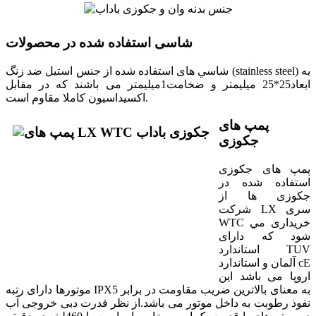
شاسی استفاده شده در محصولات
شاسي های استفاده شده از جنس استيل ضد زنگ (stainless steel) به
ابعاد25*25 ميليمتر و ضخامت1ميليمتر می باشند که در مقابل
اکسيداسيون کاملا مقاوم است.
پمپ های
جکوزی
پمپ های جکوزی
استفاده شده در
جکوزی ها از
شرکت LX سری
WTC خريداری مي
شود که دارای
استاندارد TUV
آلمان و استاندارد cE
اروپا می باشد اين
موتورها دارای رتبه IPX5 به معنای بالاترين ضريب مقاومت در برابر
نفوذ رطوبت به داخل موتور می باشد.از نظر قدرت دبی خروجی آب