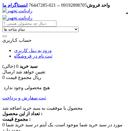
واحد فروش
09192898705 -- 021-76447285
اینستاگرام ما
حساب کـاربری
ورود به پـنل کاربری
ثبت نام در فروشگاه
سبد خرید
0
(خالی)
تعیین خواهد شد
ارسال
0 ریال
مجموع قیمت
هیچ محصولی وجود ندارد
ثبت سفارش و پرداخت
محصول با موفقیت به سبد خرید اضافه شد
تعداد از این محصول :
مجموع قیمت :
مورد در سبد خرید شما موجود است.
یک آیتم در سبد خرید شما
0
وجود دارد.