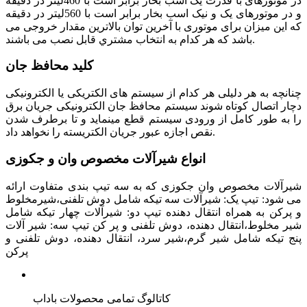
در موتورهای با قدرت يک اسب بخار برابر است با 460ليتر در دقيقه
و در موتورهای يک و نيک اسب بخار برابر است با 560ليتر در دقيقه
که اين ميزان برای موتوری با آخرین توان بالاترين مقدار خروجی می
باشد که هر کدام به انتخاب مشتري قابل نصب می باشند.
کلید محافظ جان
چنانچه به هر دليلی هر کدام از سيستم های الکتريکی يا الکترونيکی
دچار اتصال کوتاه شوند سيستم محافظ جان الکترونيکی جريان برق
را به طور کامل از ورودی سيستم قطع مينمايد و تا برطرف شدن
نقص اجازه عبور جريان الکتريسته را نخواهد داد.
انواع شیرآلات مخصوص وان و جکوزی
شيرآلات مخصوص وان جکوزی که به سه تيپ بندی متفاوت ارائه
می شود: تيپ يک: شيرآلات سه تيکه شامل دوش تلفنی،شيرمخلوط
و پرکن به همراه انتقال دهنده تيپ دو: شيرآلات چهار تيکه شامل
شير مخلوط،انتقال دهنده، دوش تلفنی و پر کن تيپ سه: شير آلات
پنج تيکه شامل شير گرم،شير سرد، انتقال دهنده، دوش تلفنی و
پرکن
کاتالوگ تمامی محصولات باداب