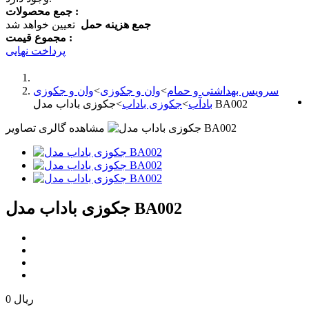
جمع محصولات :
جمع هزینه حمل
تعیین خواهد شد
مجموع قیمت :
پرداخت نهایی
سرویس بهداشتی و حمام
>
وان و جکوزی
>
وان و جکوزی
جکوزی باداب مدل BA002
بادآب
>
جکوزی باداب
>
مشاهده گالری تصاویر
جکوزی باداب مدل BA002
0 ریال