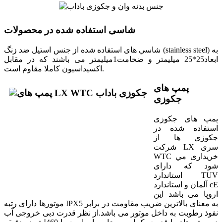
شاسی استفاده شده در محصولات
شاسي های استفاده شده از جنس استيل ضد زنگ (stainless steel) به
ابعاد25*25 ميليمتر و ضخامت1ميليمتر می باشند که در مقابل
اکسيداسيون کاملا مقاوم است.
پمپ های
جکوزی
پمپ های جکوزی
استفاده شده در
جکوزی ها از
شرکت LX سری
WTC خريداری مي
شود که دارای
استاندارد TUV
آلمان و استاندارد cE
اروپا می باشد اين
موتورها دارای رتبه IPX5 به معنای بالاترين ضريب مقاومت در برابر
نفوذ رطوبت به داخل موتور می باشد.از نظر قدرت دبی خروجی آب