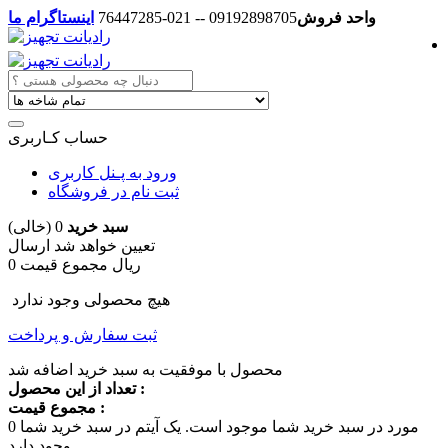
واحد فروش
09192898705 -- 021-76447285
اینستاگرام ما
حساب کـاربری
ورود به پـنل کاربری
ثبت نام در فروشگاه
سبد خرید
0
(خالی)
تعیین خواهد شد
ارسال
0 ریال
مجموع قیمت
هیچ محصولی وجود ندارد
ثبت سفارش و پرداخت
محصول با موفقیت به سبد خرید اضافه شد
تعداد از این محصول :
مجموع قیمت :
مورد در سبد خرید شما موجود است.
یک آیتم در سبد خرید شما
0
وجود دارد.