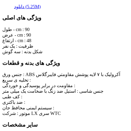
دانلود (5.25M)
ویژگی های اصلی
90
طول - cm :
90
عرض - cm :
48
ارتفاع - cm :
ظرفیت :
یک نفر
شکل بدنه :
سه گوش
ویژگی های بدنه و قطعات
ABS آکرولیک با ٧ لايه پوشش مقاومتي فايبرگلاس
جنس ورق :
تخلیه ی سریع :
مقاومت در برابر پوسیدگی و خوردگی :
جنس شاسی :
استیل ضد زنگ با ضخامت یک میلی متر
کف طبی :
ضد باکتری :
سیستم ایمنی محافظ جان :
شرکت LX سری WTC
موتور :
سایر مشخصات