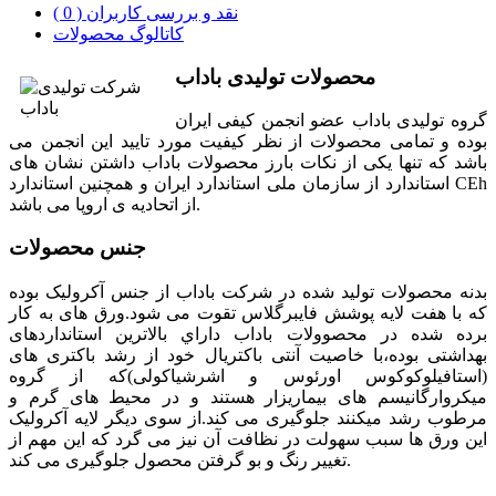
نقد و بررسی کاربران ( 0 )
کاتالوگ محصولات
محصولات تولیدی باداب
گروه توليدی باداب عضو انجمن کيفی ايران
بوده و تمامی محصولات از نظر کيفيت مورد تاييد اين انجمن می
باشد که تنها یکی از نکات بارز محصولات باداب داشتن نشان های
استاندارد از سازمان ملی استاندارد ايران و همچنین استاندارد CEh
از اتحادیه ی اروپا می باشد.
جنس محصولات
بدنه محصولات توليد شده در شرکت باداب از جنس آکروليک بوده
که با هفت لايه پوشش فايبرگلاس تقوت می شود.ورق های به کار
برده شده در محصوولات باداب داراي بالاترين استانداردهای
بهداشتی بوده،با خاصيت آنتی باکتريال خود از رشد باکتری های
(استافيلوکوکوس اورئوس و اشرشياکولی)که از گروه
ميکروارگانيسم های بيماريزار هستند و در محيط های گرم و
مرطوب رشد ميکنند جلوگيری می کند.از سوی دیگر لايه آکروليک
اين ورق ها سبب سهولت در نظافت آن نيز می گرد که اين مهم از
تغيير رنگ و بو گرفتن محصول جلوگيری می کند.