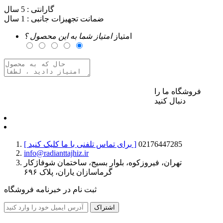
گارانتی :
5 سال
ضمانت تجهیزات جانبی :
1 سال
امتیاز
امتیاز شما به این محصول ؟
فروشگاه ما را
برای ارسال نظر وارد حساب کاربری خود شوید
دنبال کنید
02176447285
[ برای تماس تلفنی با ما کلیک کنید ]
info@radianttajhiz.ir
تهران، فیروزکوه، بلوار بسیج، ساختمان شوفاژکار
گرماسازان یاران، پلاک ۶۹۶
ثبت نام در خبرنامه فروشگاه
اشتراک