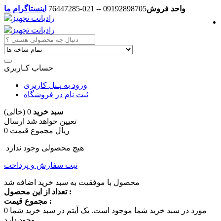
واحد فروش
09192898705 -- 021-76447285
اینستاگرام ما
حساب کـاربری
ورود به پـنل کاربری
ثبت نام در فروشگاه
سبد خرید
0
(خالی)
تعیین خواهد شد
ارسال
0 ریال
مجموع قیمت
هیچ محصولی وجود ندارد
ثبت سفارش و پرداخت
محصول با موفقیت به سبد خرید اضافه شد
تعداد از این محصول :
مجموع قیمت :
مورد در سبد خرید شما موجود است.
یک آیتم در سبد خرید شما
0
وجود دارد.