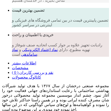
تماس بگیرید ، در خدمتتان هستیم
تضمین بهترین قیمت
تضمین پایینترین قیمت در بین تمامی فروشگاه های فیزیکی و
اینترنتی در سراسر کشور
خریدی با اطمینان و راحت
رادیانت تجهیز علاوه بر جواز کسب اتحادیه صنف شوفاژ و
تهویه مطبوع، دارای
نماد اعتماد الکترونیکی
و
نماد
است.
ساماندهی
اطلاعات بیشتر
مشخصات
نقد و بررسی کاربران ( 0 )
کاتالوگ محصولات
مجموعه صنعتی درخشان از سال ۱۳۶۷ با هدف تولید شیرآلات
بهداشتی ساختمانی با رعایت استانداردهای جهانی فعالیت خود را
آغاز نمود. چشم انداز موسسین مجموعه تولید محصولاتی درخور
شان مصرف کننده ایرانی بوده و در همین راستا حداکثر تلاش خود
را نموده و گواهینامه‌ها و لوح‌های سپاس گوناگونی که در این سالها
اخذ نموده خود مویدی بر این موضوع بوده است.