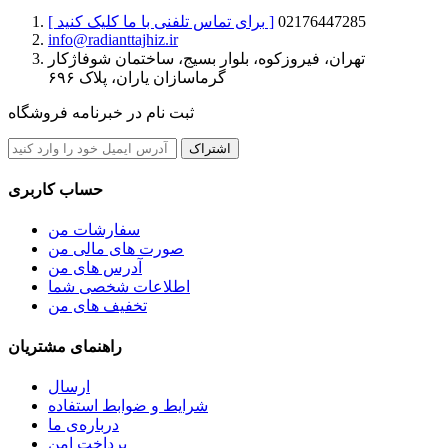
02176447285
[ برای تماس تلفنی با ما کلیک کنید ]
info@radianttajhiz.ir
تهران، فیروزکوه، بلوار بسیج، ساختمان شوفاژکار
گرماسازان یاران، پلاک ۶۹۶
ثبت نام در خبرنامه فروشگاه
اشتراک
حساب کاربری
سفارشات من
صورت های مالی من
آدرس های من
اطلاعات شخصی شما
تخفیف های من
راهنمای مشتریان
ارسال
شرایط و ضوابط استفاده
درباره‌ی ما
پرداخت امن