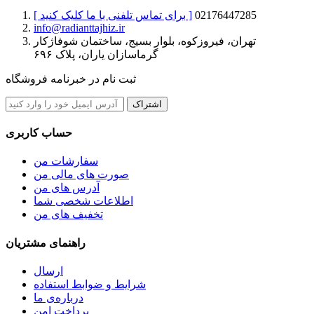
02176447285
[ برای تماس تلفنی با ما کلیک کنید ]
info@radianttajhiz.ir
تهران، فیروزکوه، بلوار بسیج، ساختمان شوفاژکار
گرماسازان یاران، پلاک ۶۹۶
ثبت نام در خبرنامه فروشگاه
اشتراک
حساب کاربری
سفارشات من
صورت های مالی من
آدرس های من
اطلاعات شخصی شما
تخفیف های من
راهنمای مشتریان
ارسال
شرایط و ضوابط استفاده
درباره‌ی ما
پرداخت امن