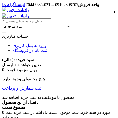
واحد فروش
09192898705 -- 021-76447285
اینستاگرام ما
حساب کـاربری
ورود به پـنل کاربری
ثبت نام در فروشگاه
سبد خرید
0
(خالی)
تعیین خواهد شد
ارسال
0 ریال
مجموع قیمت
هیچ محصولی وجود ندارد
ثبت سفارش و پرداخت
محصول با موفقیت به سبد خرید اضافه شد
تعداد از این محصول :
مجموع قیمت :
مورد در سبد خرید شما موجود است.
یک آیتم در سبد خرید شما
0
وجود دارد.