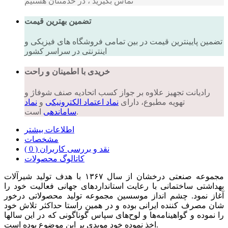
تماس بگیرید ، در خدمتتان هستیم
تضمین بهترین قیمت
تضمین پایینترین قیمت در بین تمامی فروشگاه های فیزیکی و
اینترنتی در سراسر کشور
خریدی با اطمینان و راحت
رادیانت تجهیز علاوه بر جواز کسب اتحادیه صنف شوفاژ و
تهویه مطبوع، دارای
نماد اعتماد الکترونیکی
و
نماد
است.
ساماندهی
اطلاعات بیشتر
مشخصات
نقد و بررسی کاربران ( 0 )
کاتالوگ محصولات
مجموعه صنعتی درخشان از سال ۱۳۶۷ با هدف تولید شیرآلات
بهداشتی ساختمانی با رعایت استانداردهای جهانی فعالیت خود را
آغاز نمود. چشم انداز موسسین مجموعه تولید محصولاتی درخور
شان مصرف کننده ایرانی بوده و در همین راستا حداکثر تلاش خود
را نموده و گواهینامه‌ها و لوح‌های سپاس گوناگونی که در این سالها
اخذ نموده خود مویدی بر این موضوع بوده است.