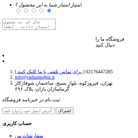
امتیاز
امتیاز شما به این محصول ؟
فروشگاه ما را
برای ارسال نظر وارد حساب کاربری خود شوید
دنبال کنید
02176447285
[ برای تماس تلفنی با ما کلیک کنید ]
info@radianttajhiz.ir
تهران، فیروزکوه، بلوار بسیج، ساختمان شوفاژکار
گرماسازان یاران، پلاک ۶۹۶
ثبت نام در خبرنامه فروشگاه
اشتراک
حساب کاربری
سفارشات من