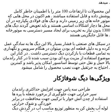
میدهد .
این محصولات تا ارتفاعات 100 متر را با اطمینان خاطر کامل
پوشش داده و قابل استفاده میباشند . هم اکنون در محل هایی که
موتور خانه های زیر زمینی دارند و دیگ های فولادی یکپارچه در آن
محل ها دچار اشکالات اساسی هستند و باید تعویض گردند دیگ های
1300 بدون نیاز به تخریب برای ایجاد مسیر دسترسی به موتورخانه
ها قابل جایگزینی هستند .
در سیکل های صنعتی با فشار بسیار بالا این دیگ ها به سادگی عمل
کرده و به دلیل قطعه ای بودن میتوان در هنگام سرویس و نگهداری
به تمامی قطعات با بازکردن دیگ دسترسی داشت . در کنار این
موضوع استفاده از مزیت پره ای بودن سبب شده تا در کنار راندمان
بالا حمل و نقل حتی توسط آسانسور امکان پذیر باشد و کمترین
احتیاج به جرثقیل جهت نصب محصول را شامل میشود .
ویژگی‌ها دیگ شوفاژکار
طراحی سه پاس جهت افزایش حداکثری راندمان
سپر حرارتی جهت جلوگیری از برخورد شعله با پره ها
استفاده از چدن آتش خوار با ترکیبی جهت محافظت در برابر
خوردگی و شوک حرارتی
لوله آب پخش کن به منظور توزیع مناسب آب در گردش دیگ