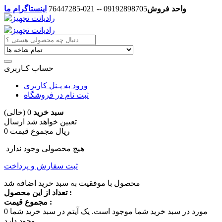
واحد فروش
09192898705 -- 021-76447285
اینستاگرام ما
حساب کـاربری
ورود به پـنل کاربری
ثبت نام در فروشگاه
سبد خرید
0
(خالی)
تعیین خواهد شد
ارسال
0 ریال
مجموع قیمت
هیچ محصولی وجود ندارد
ثبت سفارش و پرداخت
محصول با موفقیت به سبد خرید اضافه شد
تعداد از این محصول :
مجموع قیمت :
مورد در سبد خرید شما موجود است.
یک آیتم در سبد خرید شما
0
وجود دارد.