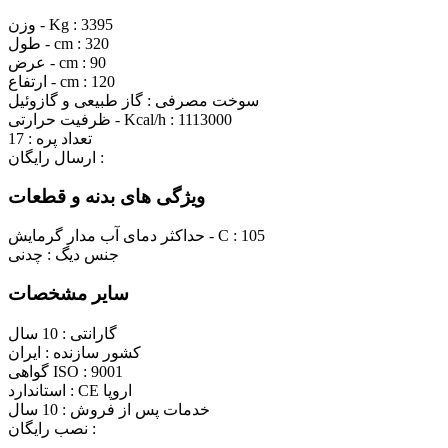
3395
وزن - Kg :
320
طول - cm :
90
عرض - cm :
120
ارتفاع - cm :
سوخت مصرفی :
گاز طبیعی و گازوئیل
1113000
ظرفیت حرارتی - Kcal/h :
تعداد پره :
17
ارسال رایگان :
ویژگی های بدنه و قطعات
105
حداکثر دمای آب مدار گرمایش - C :
جنس دیگ :
چدنی
سایر مشخصات
گارانتی :
10 سال
کشور سازنده :
ایران
9001
گواهی ISO :
CE اروپا
استاندارد :
خدمات پس از فروش :
10 سال
نصب رایگان :