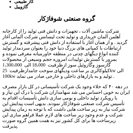
گاز طبیعی
گازوییل
گروه صنعتی شوفاژکار
شرکت ماشین آلات ، تجهیزات و دانش فنی تولید را از کارخانه
آهلمن آلمان خریداری و تولید تحت لیسانس شرکت آلمانی آغاز
گردید . و از همان آغاز با استفاده از دانش فنی پیشرفته و گسترش
ارتباطات با کمپانی های بزرگ دنیا خود را بعنوان سردمدار تولید
کننده انواع دیگهای چدنی در منطقه خاورمیانه معرفی نموده و
بمرور با گسترش تولیدات امروزه حجم وسیعی از محصولات
گازسوز وگازوئیل سوز ازظرفیت 18،000 الی 1،300،000
کیلوکالری بر ساعت ودیگهای سوخت جامدازظرفیت 25kw الی
100kw تولید و به بازارهای داخلی و خارجی صادر می نماید .
در دهه ۴۰ که خلاء وجود یک شرکت تأسیساتی در کل بازار مصرف
ایران به خوبی احساس می شد سهامداران شرکت با درک این نیاز و
با رویکرد تولید داخلی و بومی سازی دانش تأسیسات اقدام به
تأسیس شرکت صنعتی شوفاژکار نمودند. بدیهی است پیدایش این
شرکت نیاز به زیر ساخت هایی داشت که با توجه به زمان پیدایش
شرکت و عدم وجود زیر ساخت های لازم عملا فراهم سازی این
زیرساخت ها برای کل کشور نیز به همت همین گروه صورت
پذیرفت.