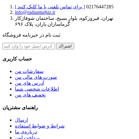
02176447285
[ برای تماس تلفنی با ما کلیک کنید ]
info@radianttajhiz.ir
تهران، فیروزکوه، بلوار بسیج، ساختمان شوفاژکار
گرماسازان یاران، پلاک ۶۹۶
ثبت نام در خبرنامه فروشگاه
اشتراک
حساب کاربری
سفارشات من
صورت های مالی من
آدرس های من
اطلاعات شخصی شما
تخفیف های من
راهنمای مشتریان
ارسال
شرایط و ضوابط استفاده
درباره‌ی ما
پرداخت امن