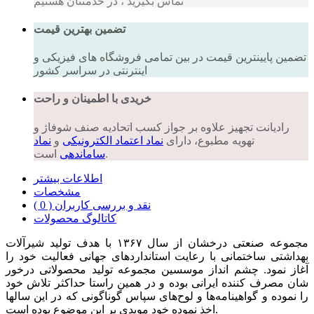
تماس بگیرید ، در خدمتتان هستیم
تضمین بهترین قیمت
تضمین پایینترین قیمت در بین تمامی فروشگاه های فیزیکی و
اینترنتی در سراسر کشور
خریدی با اطمینان و راحت
رادیانت تجهیز علاوه بر جواز کسب اتحادیه صنف شوفاژ و
تهویه مطبوع، دارای
نماد اعتماد الکترونیکی
و
نماد
است.
ساماندهی
اطلاعات بیشتر
مشخصات
نقد و بررسی کاربران ( 0 )
کاتالوگ محصولات
مجموعه صنعتی درخشان از سال ۱۳۶۷ با هدف تولید شیرآلات
بهداشتی ساختمانی با رعایت استانداردهای جهانی فعالیت خود را
آغاز نمود. چشم انداز موسسین مجموعه تولید محصولاتی درخور
شان مصرف کننده ایرانی بوده و در همین راستا حداکثر تلاش خود
را نموده و گواهینامه‌ها و لوح‌های سپاس گوناگونی که در این سالها
اخذ نموده خود مویدی بر این موضوع بوده است.