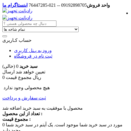
واحد فروش
09192898705 -- 021-76447285
اینستاگرام ما
حساب کـاربری
ورود به پـنل کاربری
ثبت نام در فروشگاه
سبد خرید
0
(خالی)
تعیین خواهد شد
ارسال
0 ریال
مجموع قیمت
هیچ محصولی وجود ندارد
ثبت سفارش و پرداخت
محصول با موفقیت به سبد خرید اضافه شد
تعداد از این محصول :
مجموع قیمت :
مورد در سبد خرید شما موجود است.
یک آیتم در سبد خرید شما
0
وجود دارد.