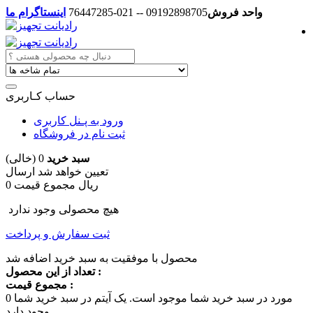
واحد فروش
09192898705 -- 021-76447285
اینستاگرام ما
حساب کـاربری
ورود به پـنل کاربری
ثبت نام در فروشگاه
سبد خرید
0
(خالی)
تعیین خواهد شد
ارسال
0 ریال
مجموع قیمت
هیچ محصولی وجود ندارد
ثبت سفارش و پرداخت
محصول با موفقیت به سبد خرید اضافه شد
تعداد از این محصول :
مجموع قیمت :
مورد در سبد خرید شما موجود است.
یک آیتم در سبد خرید شما
0
وجود دارد.