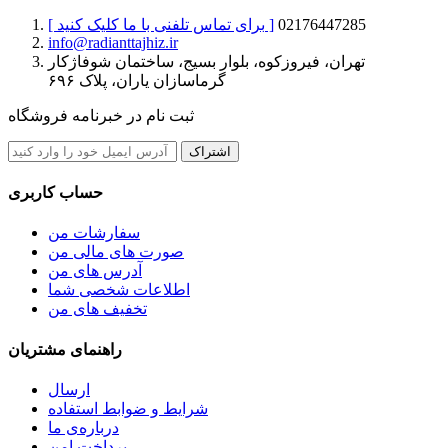
02176447285
[ برای تماس تلفنی با ما کلیک کنید ]
info@radianttajhiz.ir
تهران، فیروزکوه، بلوار بسیج، ساختمان شوفاژکار
گرماسازان یاران، پلاک ۶۹۶
ثبت نام در خبرنامه فروشگاه
اشتراک
حساب کاربری
سفارشات من
صورت های مالی من
آدرس های من
اطلاعات شخصی شما
تخفیف های من
راهنمای مشتریان
ارسال
شرایط و ضوابط استفاده
درباره‌ی ما
پرداخت امن