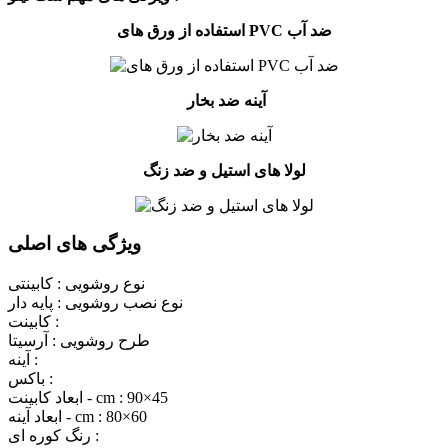
استفاده از ورق های PVC ضد آب
آینه ضد بخار
لولا های استیل و ضد زنگ
ویژگی های اصلی
نوع روشویی :
کابینتی
نوع نصب روشویی :
پایه دار
کابینت :
طرح روشویی :
آرسیتا
آینه :
باکس :
90×45
ابعاد کابینت - cm :
80×60
ابعاد آینه - cm :
رنگ کوره ای :