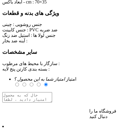
70×35
ابعاد باکس - cm :
ویژگی های بدنه و قطعات
جنس روشویی :
چینی
PVC ضد ضربه
جنس کابینت :
جنس لولا ها :
استیل ضد زنگ
آینه ضد بخار :
سایر مشخصات
سازگار با محیط های مرطوب :
بسته بندی کارتن پنج لایه :
امتیاز
امتیاز شما به این محصول ؟
فروشگاه ما را
برای ارسال نظر وارد حساب کاربری خود شوید
دنبال کنید