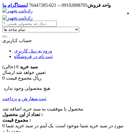
واحد فروش
09192898705 -- 021-76447285
اینستاگرام ما
حساب کـاربری
ورود به پـنل کاربری
ثبت نام در فروشگاه
سبد خرید
0
(خالی)
تعیین خواهد شد
ارسال
0 ریال
مجموع قیمت
هیچ محصولی وجود ندارد
ثبت سفارش و پرداخت
محصول با موفقیت به سبد خرید اضافه شد
تعداد از این محصول :
مجموع قیمت :
مورد در سبد خرید شما موجود است.
یک آیتم در سبد خرید شما
0
وجود دارد.