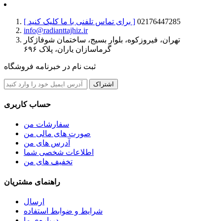
02176447285
[ برای تماس تلفنی با ما کلیک کنید ]
info@radianttajhiz.ir
تهران، فیروزکوه، بلوار بسیج، ساختمان شوفاژکار
گرماسازان یاران، پلاک ۶۹۶
ثبت نام در خبرنامه فروشگاه
اشتراک
حساب کاربری
سفارشات من
صورت های مالی من
آدرس های من
اطلاعات شخصی شما
تخفیف های من
راهنمای مشتریان
ارسال
شرایط و ضوابط استفاده
درباره‌ی ما