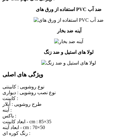
استفاده از ورق های PVC ضد آب
آینه ضد بخار
لولا های استیل و ضد زنگ
ویژگی های اصلی
نوع روشویی :
کابینتی
نوع نصب روشویی :
دیواری
کابینت :
طرح روشویی :
آیلار
آینه :
باکس :
85×35
ابعاد کابینت - cm :
70×50
ابعاد آینه - cm :
رنگ کوره ای :