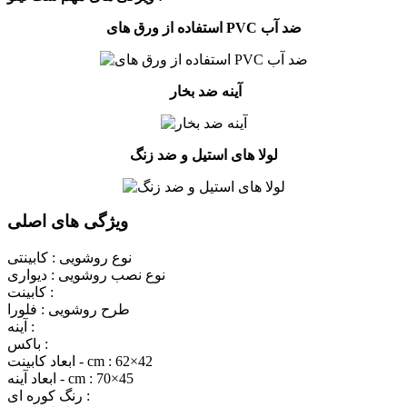
استفاده از ورق های PVC ضد آب
آینه ضد بخار
لولا های استیل و ضد زنگ
ویژگی های اصلی
نوع روشویی :
کابینتی
نوع نصب روشویی :
دیواری
کابینت :
طرح روشویی :
فلورا
آینه :
باکس :
62×42
ابعاد کابینت - cm :
70×45
ابعاد آینه - cm :
رنگ کوره ای :