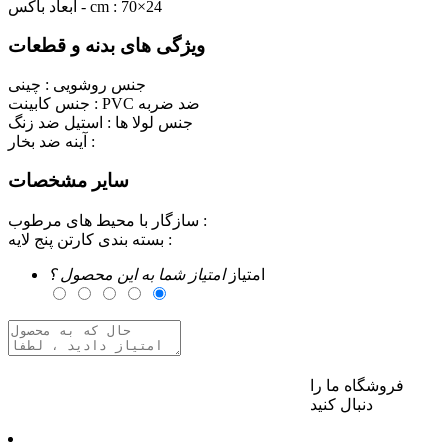
70×24
ابعاد باکس - cm :
ویژگی های بدنه و قطعات
جنس روشویی :
چینی
PVC ضد ضربه
جنس کابینت :
جنس لولا ها :
استیل ضد زنگ
آینه ضد بخار :
سایر مشخصات
سازگار با محیط های مرطوب :
بسته بندی کارتن پنج لایه :
امتیاز
امتیاز شما به این محصول ؟
فروشگاه ما را
برای ارسال نظر وارد حساب کاربری خود شوید
دنبال کنید