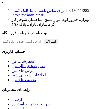
02176447285
[ برای تماس تلفنی با ما کلیک کنید ]
info@radianttajhiz.ir
تهران، فیروزکوه، بلوار بسیج، ساختمان شوفاژکار
گرماسازان یاران، پلاک ۶۹۶
ثبت نام در خبرنامه فروشگاه
اشتراک
حساب کاربری
سفارشات من
صورت های مالی من
آدرس های من
اطلاعات شخصی شما
تخفیف های من
راهنمای مشتریان
ارسال
شرایط و ضوابط استفاده
درباره‌ی ما