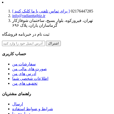
02176447285
[ برای تماس تلفنی با ما کلیک کنید ]
info@radianttajhiz.ir
تهران، فیروزکوه، بلوار بسیج، ساختمان شوفاژکار
گرماسازان یاران، پلاک ۶۹۶
ثبت نام در خبرنامه فروشگاه
اشتراک
حساب کاربری
سفارشات من
صورت های مالی من
آدرس های من
اطلاعات شخصی شما
تخفیف های من
راهنمای مشتریان
ارسال
شرایط و ضوابط استفاده
درباره‌ی ما