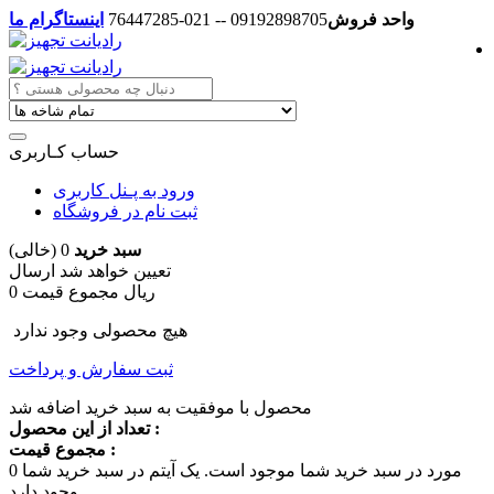
واحد فروش
09192898705 -- 021-76447285
اینستاگرام ما
حساب کـاربری
ورود به پـنل کاربری
ثبت نام در فروشگاه
سبد خرید
0
(خالی)
تعیین خواهد شد
ارسال
0 ریال
مجموع قیمت
هیچ محصولی وجود ندارد
ثبت سفارش و پرداخت
محصول با موفقیت به سبد خرید اضافه شد
تعداد از این محصول :
مجموع قیمت :
مورد در سبد خرید شما موجود است.
یک آیتم در سبد خرید شما
0
وجود دارد.