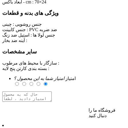
70×24
ابعاد باکس - cm :
ویژگی های بدنه و قطعات
جنس روشویی :
چینی
PVC ضد ضربه
جنس کابینت :
جنس لولا ها :
استیل ضد زنگ
آینه ضد بخار :
سایر مشخصات
سازگار با محیط های مرطوب :
بسته بندی کارتن پنج لایه :
امتیاز
امتیاز شما به این محصول ؟
فروشگاه ما را
برای ارسال نظر وارد حساب کاربری خود شوید
دنبال کنید