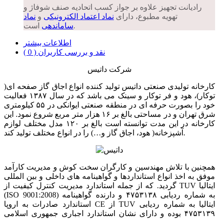
رادیانت تجهیز علاوه بر جواز کسب اتحادیه صنف شوفاژ و
تهویه مطبوع، دارای
نماد اعتماد الکترونیکی
و
نماد
است.
ساماندهی
اطلاعات بیشتر
نقد و بررسی کاربران ( 0 )
شرکت داتیس
کارخانه تولیدی صنعتی داتیس تولید کننده انواع اجاق گاز صفحه ای(
توکار)، هود و فر توکار و سینک می باشد که در سال ۱۳۸۷ فعالیت
خود را بصورت حرفه ای در منطقه صنعتی ایوانکی در ۵۵ کیلومتری
شرق تهران و در مساحتی بالغ بر ۱۶ هزار متر مربع شروع نمود. این
کارخانه در این مدت توانسته است بالغ بر ۱۲۰ مدل مختلف لوازم
آشپزخانه( هود، اجاق گاز و…) را در انواع مختلف تولید کند.
همچنین با تلاش مهندسین و کارگران سخت کوش و مدیریت کارآمد
موفق به اخذ انواع استانداردها و گواهینامه های داخلی و بین المللی
گردید. که از جمله استاندارد مدیریت کنترل کیفیت از TUV ایتالیا
(ISO 9001:2008) به شماره ردیابی ۴۷۵۳۱۳۸ و دارنده گواهینامه
استاندارد صادرات به اروپا CE از TUV ایتالیا به شماره ردیابی
۴۷۵۳۱۳۹ بوده و دارای نشان استاندارد اجباری جمهوری اسلامی