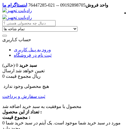
واحد فروش
09192898705 -- 021-76447285
اینستاگرام ما
حساب کـاربری
ورود به پـنل کاربری
ثبت نام در فروشگاه
سبد خرید
0
(خالی)
تعیین خواهد شد
ارسال
0 ریال
مجموع قیمت
هیچ محصولی وجود ندارد
ثبت سفارش و پرداخت
محصول با موفقیت به سبد خرید اضافه شد
تعداد از این محصول :
مجموع قیمت :
مورد در سبد خرید شما موجود است.
یک آیتم در سبد خرید شما
0
وجود دارد.