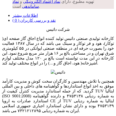
تهویه مطبوع، دارای
نماد اعتماد الکترونیکی
و
نماد
است.
ساماندهی
اطلاعات بیشتر
نقد و بررسی کاربران ( 0 )
شرکت داتیس
کارخانه تولیدی صنعتی داتیس تولید کننده انواع اجاق گاز صفحه ای(
توکار)، هود و فر توکار و سینک می باشد که در سال ۱۳۸۷ فعالیت
خود را بصورت حرفه ای در منطقه صنعتی ایوانکی در ۵۵ کیلومتری
شرق تهران و در مساحتی بالغ بر ۱۶ هزار متر مربع شروع نمود. این
کارخانه در این مدت توانسته است بالغ بر ۱۲۰ مدل مختلف لوازم
آشپزخانه( هود، اجاق گاز و…) را در انواع مختلف تولید کند.
همچنین با تلاش مهندسین و کارگران سخت کوش و مدیریت کارآمد
موفق به اخذ انواع استانداردها و گواهینامه های داخلی و بین المللی
گردید. که از جمله استاندارد مدیریت کنترل کیفیت از TUV ایتالیا
(ISO 9001:2008) به شماره ردیابی ۴۷۵۳۱۳۸ و دارنده گواهینامه
استاندارد صادرات به اروپا CE از TUV ایتالیا به شماره ردیابی
۴۷۵۳۱۳۹ بوده و دارای نشان استاندارد اجباری جمهوری اسلامی
ایران به شماره ردیابی ۷۳۲۱۲۱۲۸۹۵ می باشد.