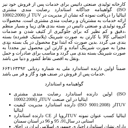
کارخانه تولیدی صنعتی داتیس برای خدمات پس از فروش خود نیز
گواهینامه جداگانه استاندارد رضایت مندی مشتری (ISO
10002:2006) از TUV ایتالیا را دریافت نموده که نشان از مدیریت در
ارائه خدمات به مشتریان و رضایت مندی مشتری است. محصولات
گروه تولیدی و صنعتی داتیس در بسته بندی های زیبا و بسیار منظم
،دقیق و کم نظیر که برای جلوگیری از کثیف شدن و صدمات
احتمالی کالا یا کارتن به صورت شیرینک (پلاستیک فشرده) بسته
بندی می گردد .بدین صورت که ابتدا نوع محصول در یک بسته بندی
مجزا به صورت شیرینگ آماده و کارتن این محصول نیز مجدداً به
صورت شیرینگ بسته بندی می گردد و مناسب برای صادرات و حمل
ونقل به اقصی نقاط کشور و دنیا می باشد.
ضمناً اولین دارنده استاندارد ملی به شماره ردیابی ۶۶۴۱۶۳۳۹۲
خدمات پس از فروش در صنف هود و گاز و فر می باشد.
گواهینامه و استاندارد
اولین دارنده استاندارد رضایت مندی مشتری (ISO
10002:2006) ازTUV ایتالیا در این صنعت
دارنده استاندارد مدیریت كیفیت (ISO 9001:2008) ازTUV
ایتالیا
دارنده استاندارد CE اروپا ازTUV ایتالیا كسب عنوان نمونه
استانی در سال91، 95 و 96 در استان سمنان
دارای نشان استاندارد اجباری جمهوری اسلامی ایران در اجاق