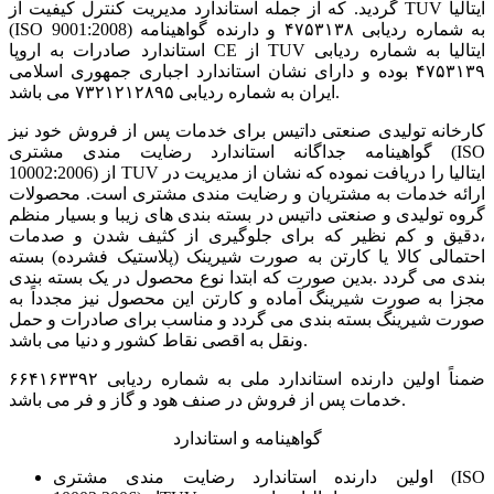
گردید. که از جمله استاندارد مدیریت کنترل کیفیت از TUV ایتالیا
(ISO 9001:2008) به شماره ردیابی ۴۷۵۳۱۳۸ و دارنده گواهینامه
استاندارد صادرات به اروپا CE از TUV ایتالیا به شماره ردیابی
۴۷۵۳۱۳۹ بوده و دارای نشان استاندارد اجباری جمهوری اسلامی
ایران به شماره ردیابی ۷۳۲۱۲۱۲۸۹۵ می باشد.
کارخانه تولیدی صنعتی داتیس برای خدمات پس از فروش خود نیز
گواهینامه جداگانه استاندارد رضایت مندی مشتری (ISO
10002:2006) از TUV ایتالیا را دریافت نموده که نشان از مدیریت در
ارائه خدمات به مشتریان و رضایت مندی مشتری است. محصولات
گروه تولیدی و صنعتی داتیس در بسته بندی های زیبا و بسیار منظم
،دقیق و کم نظیر که برای جلوگیری از کثیف شدن و صدمات
احتمالی کالا یا کارتن به صورت شیرینک (پلاستیک فشرده) بسته
بندی می گردد .بدین صورت که ابتدا نوع محصول در یک بسته بندی
مجزا به صورت شیرینگ آماده و کارتن این محصول نیز مجدداً به
صورت شیرینگ بسته بندی می گردد و مناسب برای صادرات و حمل
ونقل به اقصی نقاط کشور و دنیا می باشد.
ضمناً اولین دارنده استاندارد ملی به شماره ردیابی ۶۶۴۱۶۳۳۹۲
خدمات پس از فروش در صنف هود و گاز و فر می باشد.
گواهینامه و استاندارد
اولین دارنده استاندارد رضایت مندی مشتری (ISO