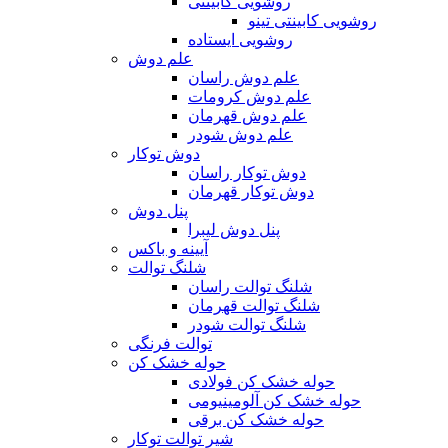
روشویی کابینتی
روشویی کابینتی تینو
روشویی‌ ایستاده
علم دوش
علم دوش راسان
علم دوش کرومات
علم دوش قهرمان
علم دوش شودر
دوش توکار
دوش توکار راسان
دوش توکار قهرمان
پنل دوش
پنل دوش لیبرا
آیینه و باکس
شلنگ توالت
شلنگ توالت راسان
شلنگ توالت قهرمان
شلنگ توالت شودر
توالت فرنگی
حوله خشک کن
حوله خشک کن فولادی
حوله خشک کن آلومینیومی
حوله خشک کن برقی
شیر توالت توکار