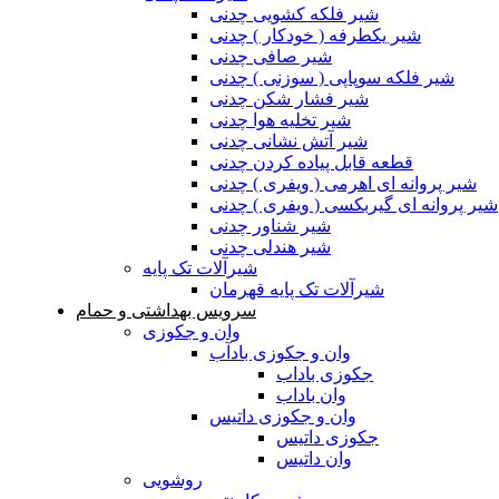
شیر فلکه کشویی چدنی
شیر یکطرفه ( خودکار ) چدنی
شیر صافی چدنی
شیر فلکه سوپاپی ( سوزنی ) چدنی
شیر فشار شکن چدنی
شیر تخلیه هوا چدنی
شیر آتش نشانی چدنی
قطعه قابل پیاده کردن چدنی
شیر پروانه ای اهرمی ( ویفری ) چدنی
شیر پروانه ای گیربکسی ( ویفری ) چدنی
شیر شناور چدنی
شیر هندلی چدنی
شیرآلات تک پایه
شیرآلات تک پایه قهرمان
سرویس بهداشتی و حمام
وان و جکوزی
وان و جکوزی بادآب
جکوزی باداب
وان باداب
وان و جکوزی داتیس
جکوزی داتیس
وان داتیس
روشویی