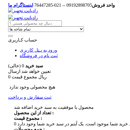
واحد فروش
09192898705 -- 021-76447285
اینستاگرام ما
حساب کـاربری
ورود به پـنل کاربری
ثبت نام در فروشگاه
سبد خرید
0
(خالی)
تعیین خواهد شد
ارسال
0 ریال
مجموع قیمت
هیچ محصولی وجود ندارد
ثبت سفارش و پرداخت
محصول با موفقیت به سبد خرید اضافه شد
تعداد از این محصول :
مجموع قیمت :
 خرید شما موجود است.
0
جمع محصولات :