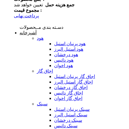
جمع هزینه حمل
تعیین خواهد شد
مجموع قیمت :
پرداخت نهایی
دسـته بندی مــحصولات
آشپزخانه
هود
هود پرنیان استیل
هود استیل البرز
هود درخشان
هود داتیس
هود اخوان
اجاق گاز
اجاق گاز پرنیان استیل
اجاق گاز استیل البرز
اجاق گاز درخشان
اجاق گاز داتیس
اجاق گاز اخوان
سینک
سینک پرنیان استیل
سینک استیل البرز
سینک درخشان
سینک داتیس