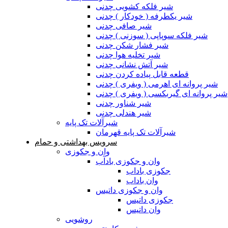
شیر فلکه کشویی چدنی
شیر یکطرفه ( خودکار ) چدنی
شیر صافی چدنی
شیر فلکه سوپاپی ( سوزنی ) چدنی
شیر فشار شکن چدنی
شیر تخلیه هوا چدنی
شیر آتش نشانی چدنی
قطعه قابل پیاده کردن چدنی
شیر پروانه ای اهرمی ( ویفری ) چدنی
شیر پروانه ای گیربکسی ( ویفری ) چدنی
شیر شناور چدنی
شیر هندلی چدنی
شیرآلات تک پایه
شیرآلات تک پایه قهرمان
سرویس بهداشتی و حمام
وان و جکوزی
وان و جکوزی بادآب
جکوزی باداب
وان باداب
وان و جکوزی داتیس
جکوزی داتیس
وان داتیس
روشویی