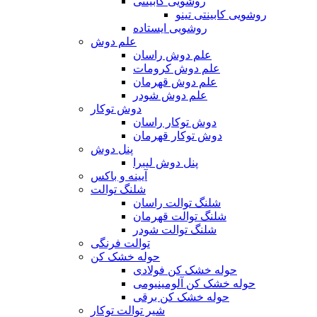
روشویی کابینتی
روشویی کابینتی تینو
روشویی‌ ایستاده
علم دوش
علم دوش راسان
علم دوش کرومات
علم دوش قهرمان
علم دوش شودر
دوش توکار
دوش توکار راسان
دوش توکار قهرمان
پنل دوش
پنل دوش لیبرا
آیینه و باکس
شلنگ توالت
شلنگ توالت راسان
شلنگ توالت قهرمان
شلنگ توالت شودر
توالت فرنگی
حوله خشک کن
حوله خشک کن فولادی
حوله خشک کن آلومینیومی
حوله خشک کن برقی
شیر توالت توکار