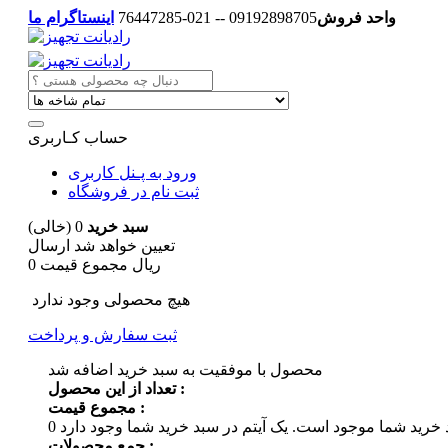
واحد فروش
09192898705 -- 021-76447285
اینستاگرام ما
حساب کـاربری
ورود به پـنل کاربری
ثبت نام در فروشگاه
سبد خرید
0
(خالی)
تعیین خواهد شد
ارسال
0 ریال
مجموع قیمت
هیچ محصولی وجود ندارد
ثبت سفارش و پرداخت
محصول با موفقیت به سبد خرید اضافه شد
تعداد از این محصول :
مجموع قیمت :
 خرید شما موجود است.
0
جمع محصولات :