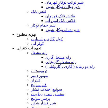
شیر توالت توکار قهرمان
شیر توالت توکار شودر
فلش تانک
فلاش تانک قهرمان
فلاش تانک ایمن آب
شیر حمام توکار
شیر حمام توکار شودر
تهویه مطبوع
کولر گازی و اسپلیت
کولر آبی
تجهیزات کنترلی
رله مشعل
رله مشعل گازی
رله مشعل گازوئیلی
رله دو زمانه ( گازی ، گازوئیلی )
ترموستات
موتور دمپر
کنترلر
فلو سوئیچ
سوئیچ اختلاف فشار
سنسور دما و رطوبت
پرشر سوئیچ
شیر فشار شکن
شیر موتوری