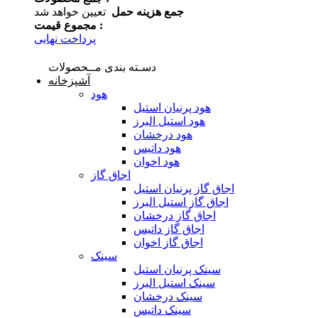
جمع هزینه حمل
تعیین خواهد شد
مجموع قیمت :
پرداخت نهایی
دسـته بندی مــحصولات
آشپزخانه
هود
هود پرنیان استیل
هود استیل البرز
هود درخشان
هود داتیس
هود اخوان
اجاق گاز
اجاق گاز پرنیان استیل
اجاق گاز استیل البرز
اجاق گاز درخشان
اجاق گاز داتیس
اجاق گاز اخوان
سینک
سینک پرنیان استیل
سینک استیل البرز
سینک درخشان
سینک داتیس