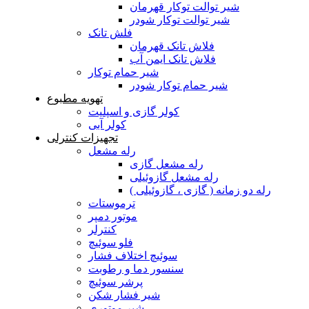
شیر توالت توکار قهرمان
شیر توالت توکار شودر
فلش تانک
فلاش تانک قهرمان
فلاش تانک ایمن آب
شیر حمام توکار
شیر حمام توکار شودر
تهویه مطبوع
کولر گازی و اسپلیت
کولر آبی
تجهیزات کنترلی
رله مشعل
رله مشعل گازی
رله مشعل گازوئیلی
رله دو زمانه ( گازی ، گازوئیلی )
ترموستات
موتور دمپر
کنترلر
فلو سوئیچ
سوئیچ اختلاف فشار
سنسور دما و رطوبت
پرشر سوئیچ
شیر فشار شکن
شیر موتوری