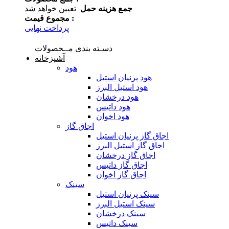
جمع هزینه حمل
تعیین خواهد شد
مجموع قیمت :
پرداخت نهایی
دسـته بندی مــحصولات
آشپزخانه
هود
هود پرنیان استیل
هود استیل البرز
هود درخشان
هود داتیس
هود اخوان
اجاق گاز
اجاق گاز پرنیان استیل
اجاق گاز استیل البرز
اجاق گاز درخشان
اجاق گاز داتیس
اجاق گاز اخوان
سینک
سینک پرنیان استیل
سینک استیل البرز
سینک درخشان
سینک داتیس