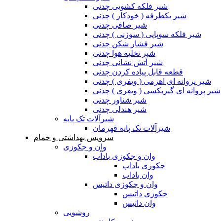
شیر فلکه کشویی چدنی
شیر یکطرفه ( خودکار ) چدنی
شیر صافی چدنی
شیر فلکه سوپاپی ( سوزنی ) چدنی
شیر فشار شکن چدنی
شیر تخلیه هوا چدنی
شیر آتش نشانی چدنی
قطعه قابل پیاده کردن چدنی
شیر پروانه ای اهرمی ( ویفری ) چدنی
شیر پروانه ای گیربکسی ( ویفری ) چدنی
شیر شناور چدنی
شیر هندلی چدنی
شیرآلات تک پایه
شیرآلات تک پایه قهرمان
سرویس بهداشتی و حمام
وان و جکوزی
وان و جکوزی بادآب
جکوزی باداب
وان باداب
وان و جکوزی داتیس
جکوزی داتیس
وان داتیس
روشویی