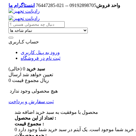
واحد فروش
09192898705 -- 021-76447285
اینستاگرام ما
حساب کـاربری
ورود به پـنل کاربری
ثبت نام در فروشگاه
سبد خرید
0
(خالی)
تعیین خواهد شد
ارسال
0 ریال
مجموع قیمت
هیچ محصولی وجود ندارد
ثبت سفارش و پرداخت
محصول با موفقیت به سبد خرید اضافه شد
تعداد از این محصول :
مجموع قیمت :
 خرید شما موجود است.
0
جمع محصولات :