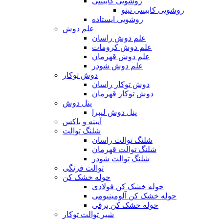
روشویی کابینتی
روشویی کابینتی تینو
روشویی‌ ایستاده
علم دوش
علم دوش راسان
علم دوش کرومات
علم دوش قهرمان
علم دوش شودر
دوش توکار
دوش توکار راسان
دوش توکار قهرمان
پنل دوش
پنل دوش لیبرا
آیینه و باکس
شلنگ توالت
شلنگ توالت راسان
شلنگ توالت قهرمان
شلنگ توالت شودر
توالت فرنگی
حوله خشک کن
حوله خشک کن فولادی
حوله خشک کن آلومینیومی
حوله خشک کن برقی
شیر توالت توکار