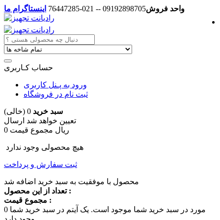
واحد فروش
09192898705 -- 021-76447285
اینستاگرام ما
حساب کـاربری
ورود به پـنل کاربری
ثبت نام در فروشگاه
سبد خرید
0
(خالی)
تعیین خواهد شد
ارسال
0 ریال
مجموع قیمت
هیچ محصولی وجود ندارد
ثبت سفارش و پرداخت
محصول با موفقیت به سبد خرید اضافه شد
تعداد از این محصول :
مجموع قیمت :
مورد در سبد خرید شما موجود است.
یک آیتم در سبد خرید شما
0
وجود دارد.