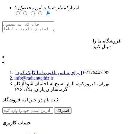
امتیاز
امتیاز شما به این محصول ؟
فروشگاه ما را
برای ارسال نظر وارد حساب کاربری خود شوید
دنبال کنید
02176447285
[ برای تماس تلفنی با ما کلیک کنید ]
info@radianttajhiz.ir
تهران، فیروزکوه، بلوار بسیج، ساختمان شوفاژکار
گرماسازان یاران، پلاک ۶۹۶
ثبت نام در خبرنامه فروشگاه
اشتراک
حساب کاربری