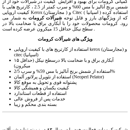
کمپانی کرومات برای بهبود و افزایش کیفیت در شیرآلات خود از از
شمس برنج آنالیز با مس 60% و سرب کمتر از 2.5 ، کارتریج هایی با
کیفیت اروپایی Kerox (مجارستان ) و Citec ( اسپانیا ) استفاده کرده
که از ویژگیهای بارز و قابل توجه
شیرآلات کرومات
به شمار می
رود. کرومات محصولات خود را با آبکاری براق با ضخامت بالا در
سطح نیکل حداقل 15 میکرون عرضه کرده است .
ویژگی های شیرآلات کرومات
استفاده از کارتریج های با کیفیت اروپایی kerox (مجارستان) و
citec (اسپانیا)
آبکاری براق و با ضخامت بالا درسطح نیکل (حداقل ۱۵
میکرون)
استفاده از شمش برنج آنالیز با مس 59% و سرب 2/5%
استفاده از نئوپرل پرلاتور آلمان (Neoperl Pelator)
پشتوانه قوی و تحویل به موقع کالا
کیفیت یکسان و همیشگی کالا
استفاده از قطعات استاندارد
خدمات پس از فروش عالی
بسته بندی محکم و زیبا
شرکت کرومات فعالیت خود را در سال ۸۳ در زمینه تولید شیرآلات