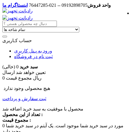
واحد فروش
09192898705 -- 021-76447285
اینستاگرام ما
حساب کـاربری
ورود به پـنل کاربری
ثبت نام در فروشگاه
سبد خرید
0
(خالی)
تعیین خواهد شد
ارسال
0 ریال
مجموع قیمت
هیچ محصولی وجود ندارد
ثبت سفارش و پرداخت
محصول با موفقیت به سبد خرید اضافه شد
تعداد از این محصول :
مجموع قیمت :
مورد در سبد خرید شما موجود است.
یک آیتم در سبد خرید شما
0
وجود دارد.