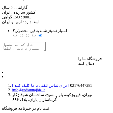
گارانتی :
5 سال
کشور سازنده :
ایران
9001
گواهی ISO :
استاندارد :
اروپا و ایران
امتیاز
امتیاز شما به این محصول ؟
فروشگاه ما را
برای ارسال نظر وارد حساب کاربری خود شوید
دنبال کنید
02176447285
[ برای تماس تلفنی با ما کلیک کنید ]
info@radianttajhiz.ir
تهران، فیروزکوه، بلوار بسیج، ساختمان شوفاژکار
گرماسازان یاران، پلاک ۶۹۶
ثبت نام در خبرنامه فروشگاه