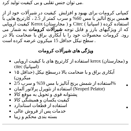
می توان جنس تقلبی و بی کیفیت تولید کرد.
کمپانی کرومات برای بهبود و افزایش کیفیت در شیرآلات خود از از
شمس برنج آنالیز با مس 60% و سرب کمتر از 2.5 ، کارتریج هایی با
کیفیت اروپایی Kerox (مجارستان ) و Citec ( اسپانیا ) استفاده کرده
که از ویژگیهای بارز و قابل توجه
شیرآلات کرومات
به شمار می
رود. کرومات محصولات خود را با آبکاری براق با ضخامت بالا در
سطح نیکل حداقل 15 میکرون عرضه کرده است .
ویژگی های شیرآلات کرومات
استفاده از کارتریج های با کیفیت اروپایی kerox (مجارستان) و
citec (اسپانیا)
آبکاری براق و با ضخامت بالا درسطح نیکل (حداقل ۱۵
میکرون)
استفاده از شمش برنج آنالیز با مس 59% و سرب 2/5%
استفاده از نئوپرل پرلاتور آلمان (Neoperl Pelator)
پشتوانه قوی و تحویل به موقع کالا
کیفیت یکسان و همیشگی کالا
استفاده از قطعات استاندارد
خدمات پس از فروش عالی
بسته بندی محکم و زیبا