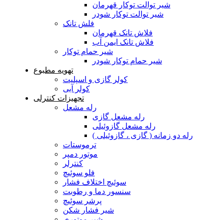
شیر توالت توکار قهرمان
شیر توالت توکار شودر
فلش تانک
فلاش تانک قهرمان
فلاش تانک ایمن آب
شیر حمام توکار
شیر حمام توکار شودر
تهویه مطبوع
کولر گازی و اسپلیت
کولر آبی
تجهیزات کنترلی
رله مشعل
رله مشعل گازی
رله مشعل گازوئیلی
رله دو زمانه ( گازی ، گازوئیلی )
ترموستات
موتور دمپر
کنترلر
فلو سوئیچ
سوئیچ اختلاف فشار
سنسور دما و رطوبت
پرشر سوئیچ
شیر فشار شکن
شیر موتوری