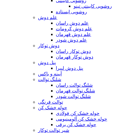
روشویی کابینتی
روشویی کابینتی تینو
روشویی‌ ایستاده
علم دوش
علم دوش راسان
علم دوش کرومات
علم دوش قهرمان
علم دوش شودر
دوش توکار
دوش توکار راسان
دوش توکار قهرمان
پنل دوش
پنل دوش لیبرا
آیینه و باکس
شلنگ توالت
شلنگ توالت راسان
شلنگ توالت قهرمان
شلنگ توالت شودر
توالت فرنگی
حوله خشک کن
حوله خشک کن فولادی
حوله خشک کن آلومینیومی
حوله خشک کن برقی
شیر توالت توکار