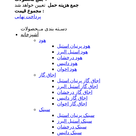
جمع هزینه حمل
تعیین خواهد شد
مجموع قیمت :
پرداخت نهایی
دسـته بندی مــحصولات
آشپزخانه
هود
هود پرنیان استیل
هود استیل البرز
هود درخشان
هود داتیس
هود اخوان
اجاق گاز
اجاق گاز پرنیان استیل
اجاق گاز استیل البرز
اجاق گاز درخشان
اجاق گاز داتیس
اجاق گاز اخوان
سینک
سینک پرنیان استیل
سینک استیل البرز
سینک درخشان
سینک داتیس