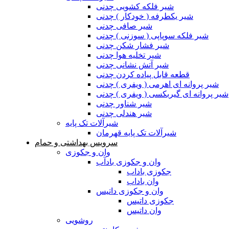
شیر فلکه کشویی چدنی
شیر یکطرفه ( خودکار ) چدنی
شیر صافی چدنی
شیر فلکه سوپاپی ( سوزنی ) چدنی
شیر فشار شکن چدنی
شیر تخلیه هوا چدنی
شیر آتش نشانی چدنی
قطعه قابل پیاده کردن چدنی
شیر پروانه ای اهرمی ( ویفری ) چدنی
شیر پروانه ای گیربکسی ( ویفری ) چدنی
شیر شناور چدنی
شیر هندلی چدنی
شیرآلات تک پایه
شیرآلات تک پایه قهرمان
سرویس بهداشتی و حمام
وان و جکوزی
وان و جکوزی بادآب
جکوزی باداب
وان باداب
وان و جکوزی داتیس
جکوزی داتیس
وان داتیس
روشویی