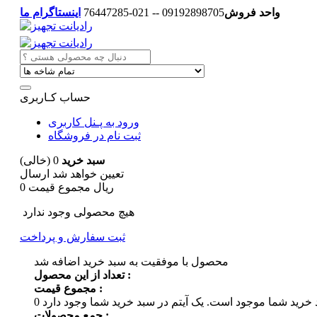
واحد فروش
09192898705 -- 021-76447285
اینستاگرام ما
حساب کـاربری
ورود به پـنل کاربری
ثبت نام در فروشگاه
سبد خرید
0
(خالی)
تعیین خواهد شد
ارسال
0 ریال
مجموع قیمت
هیچ محصولی وجود ندارد
ثبت سفارش و پرداخت
محصول با موفقیت به سبد خرید اضافه شد
تعداد از این محصول :
مجموع قیمت :
 خرید شما موجود است.
0
جمع محصولات :