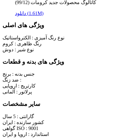
کاتالوگ محصولات جدید کرومات (99/12)
دانلود (1.61M)
ویژگی های اصلی
نوع رنگ آمیزی :
الکترواستاتیک
رنگ ظاهری :
کروم
نوع شیر :
دوش
ویژگی های بدنه و قطعات
جنس بدنه :
برنج
ضد زنگ :
کارتریج :
اروپایی
پرلاتور :
آلمانی
سایر مشخصات
گارانتی :
5 سال
کشور سازنده :
ایران
9001
گواهی ISO :
استاندارد :
اروپا و ایران