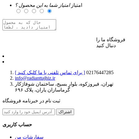
امتیاز
امتیاز شما به این محصول ؟
فروشگاه ما را
برای ارسال نظر وارد حساب کاربری خود شوید
دنبال کنید
02176447285
[ برای تماس تلفنی با ما کلیک کنید ]
info@radianttajhiz.ir
تهران، فیروزکوه، بلوار بسیج، ساختمان شوفاژکار
گرماسازان یاران، پلاک ۶۹۶
ثبت نام در خبرنامه فروشگاه
اشتراک
حساب کاربری
سفارشات من