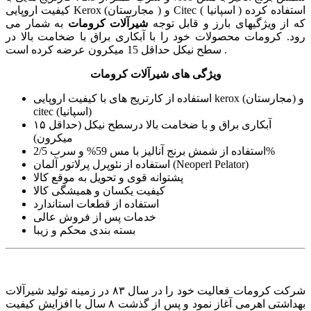
کیفیت اروپایی Kerox (مجارستان ) و Citec ( اسپانیا ) استفاده کرده
که از ویژگیهای بارز و قابل توجه
شیرآلات کرومات
به شمار می
رود. کرومات محصولات خود را با آبکاری براق با ضخامت بالا در
سطح نیکل حداقل 15 میکرون عرضه کرده است .
ویژگی های شیرآلات کرومات
استفاده از کارتریج های با کیفیت اروپایی kerox (مجارستان) و
citec (اسپانیا)
آبکاری براق و با ضخامت بالا درسطح نیکل (حداقل ۱۵
میکرون)
استفاده از شمش برنج آنالیز با مس 59% و سرب 2/5%
استفاده از نئوپرل پرلاتور آلمان (Neoperl Pelator)
پشتوانه قوی و تحویل به موقع کالا
کیفیت یکسان و همیشگی کالا
استفاده از قطعات استاندارد
خدمات پس از فروش عالی
بسته بندی محکم و زیبا
شرکت کرومات فعالیت خود را در سال ۸۳ در زمینه تولید شیرآلات
بهداشتی اهرمی آغاز نمود و پس از گذشت ۸ سال با افزایش کیفیت