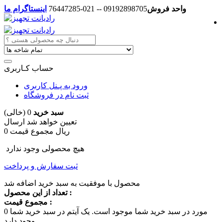
واحد فروش
09192898705 -- 021-76447285
اینستاگرام ما
حساب کـاربری
ورود به پـنل کاربری
ثبت نام در فروشگاه
سبد خرید
0
(خالی)
تعیین خواهد شد
ارسال
0 ریال
مجموع قیمت
هیچ محصولی وجود ندارد
ثبت سفارش و پرداخت
محصول با موفقیت به سبد خرید اضافه شد
تعداد از این محصول :
مجموع قیمت :
مورد در سبد خرید شما موجود است.
یک آیتم در سبد خرید شما
0
وجود دارد.