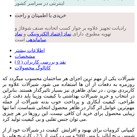
اینترنتی در سراسر کشور
خریدی با اطمینان و راحت
رادیانت تجهیز علاوه بر جواز کسب اتحادیه صنف شوفاژ و
تهویه مطبوع، دارای
نماد اعتماد الکترونیکی
و
نماد
است.
ساماندهی
اطلاعات بیشتر
مشخصات
نقد و بررسی کاربران ( 0 )
کاتالوگ محصولات
شیرآلات یکی از مهم ترین اجزای هر ساختمان محسوب میگردد که
روزمره به دفعات از آن ها استفاده می شود. شیرآلات علاوه بر
کاربردی بودن ، در نمای ظاهری نیز بسیار تاثیرگذار هستند. بنابراین
در انتخاب و خرید شیرالات بهداشتی با کیفیت وزیبا باید دقت کرد.
طراحی، کیفیت آبکاری و پرداخت خوب بدنه شیرآلات از جمله
مهم‌ترین عوامل اثر گذار در ظاهر محصول انتخابی شماست. اما تنها
زیبایی محصول برای خرید آن کافی نیست. این روزها در هر چیزی
می توان جنس تقلبی و بی کیفیت تولید کرد.
کمپانی کرومات برای بهبود و افزایش کیفیت در شیرآلات خود از از
شمس برنج آنالیز با مس 60% و سرب کمتر از 2.5 ، کارتریج هایی با