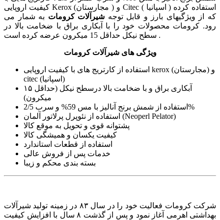
کیفیت اروپایی Kerox (مجارستان ) و Citec ( اسپانیا ) استفاده کرده
که از ویژگیهای بارز و قابل توجه
شیرآلات کرومات
به شمار می
رود. کرومات محصولات خود را با آبکاری براق با ضخامت بالا در
سطح نیکل حداقل 15 میکرون عرضه کرده است .
ویژگی های شیرآلات کرومات
استفاده از کارتریج های با کیفیت اروپایی kerox (مجارستان) و
citec (اسپانیا)
آبکاری براق و با ضخامت بالا درسطح نیکل (حداقل ۱۵
میکرون)
استفاده از شمش برنج آنالیز با مس 59% و سرب 2/5%
استفاده از نئوپرل پرلاتور آلمان (Neoperl Pelator)
پشتوانه قوی و تحویل به موقع کالا
کیفیت یکسان و همیشگی کالا
استفاده از قطعات استاندارد
خدمات پس از فروش عالی
بسته بندی محکم و زیبا
شرکت کرومات فعالیت خود را در سال ۸۳ در زمینه تولید شیرآلات
بهداشتی اهرمی آغاز نمود و پس از گذشت ۸ سال با افزایش کیفیت