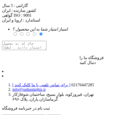
گارانتی :
5 سال
کشور سازنده :
ایران
9001
گواهی ISO :
استاندارد :
اروپا و ایران
امتیاز
امتیاز شما به این محصول ؟
فروشگاه ما را
برای ارسال نظر وارد حساب کاربری خود شوید
دنبال کنید
02176447285
[ برای تماس تلفنی با ما کلیک کنید ]
info@radianttajhiz.ir
تهران، فیروزکوه، بلوار بسیج، ساختمان شوفاژکار
گرماسازان یاران، پلاک ۶۹۶
ثبت نام در خبرنامه فروشگاه