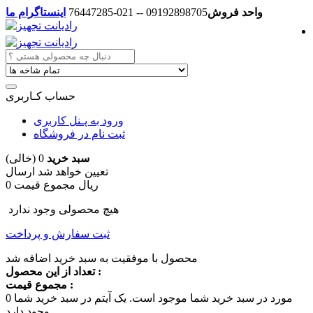
واحد فروش
09192898705 -- 021-76447285
اینستاگرام ما
حساب کـاربری
ورود به پـنل کاربری
ثبت نام در فروشگاه
سبد خرید
0
(خالی)
تعیین خواهد شد
ارسال
0 ریال
مجموع قیمت
هیچ محصولی وجود ندارد
ثبت سفارش و پرداخت
محصول با موفقیت به سبد خرید اضافه شد
تعداد از این محصول :
مجموع قیمت :
مورد در سبد خرید شما موجود است.
یک آیتم در سبد خرید شما
0
وجود دارد.