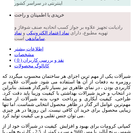
اینترنتی در سراسر کشور
خریدی با اطمینان و راحت
رادیانت تجهیز علاوه بر جواز کسب اتحادیه صنف شوفاژ و
تهویه مطبوع، دارای
نماد اعتماد الکترونیکی
و
نماد
است.
ساماندهی
اطلاعات بیشتر
مشخصات
نقد و بررسی کاربران ( 0 )
کاتالوگ محصولات
شیرآلات یکی از مهم ترین اجزای هر ساختمان محسوب میگردد که
روزمره به دفعات از آن ها استفاده می شود. شیرآلات علاوه بر
کاربردی بودن ، در نمای ظاهری نیز بسیار تاثیرگذار هستند. بنابراین
در انتخاب و خرید شیرالات بهداشتی با کیفیت وزیبا باید دقت کرد.
طراحی، کیفیت آبکاری و پرداخت خوب بدنه شیرآلات از جمله
مهم‌ترین عوامل اثر گذار در ظاهر محصول انتخابی شماست. اما تنها
زیبایی محصول برای خرید آن کافی نیست. این روزها در هر چیزی
می توان جنس تقلبی و بی کیفیت تولید کرد.
کمپانی کرومات برای بهبود و افزایش کیفیت در شیرآلات خود از از
شمس برنج آنالیز با مس 60% و سرب کمتر از 2.5 ، کارتریج هایی با