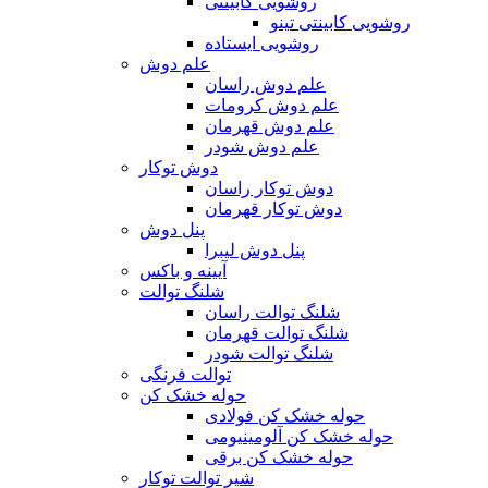
روشویی کابینتی
روشویی کابینتی تینو
روشویی‌ ایستاده
علم دوش
علم دوش راسان
علم دوش کرومات
علم دوش قهرمان
علم دوش شودر
دوش توکار
دوش توکار راسان
دوش توکار قهرمان
پنل دوش
پنل دوش لیبرا
آیینه و باکس
شلنگ توالت
شلنگ توالت راسان
شلنگ توالت قهرمان
شلنگ توالت شودر
توالت فرنگی
حوله خشک کن
حوله خشک کن فولادی
حوله خشک کن آلومینیومی
حوله خشک کن برقی
شیر توالت توکار