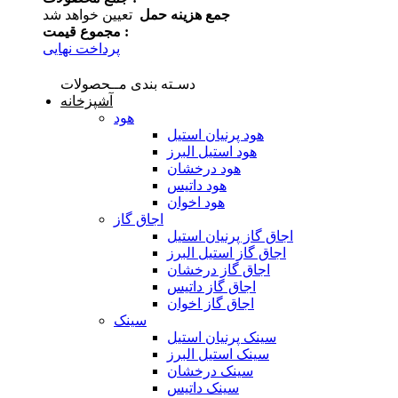
جمع هزینه حمل
تعیین خواهد شد
مجموع قیمت :
پرداخت نهایی
دسـته بندی مــحصولات
آشپزخانه
هود
هود پرنیان استیل
هود استیل البرز
هود درخشان
هود داتیس
هود اخوان
اجاق گاز
اجاق گاز پرنیان استیل
اجاق گاز استیل البرز
اجاق گاز درخشان
اجاق گاز داتیس
اجاق گاز اخوان
سینک
سینک پرنیان استیل
سینک استیل البرز
سینک درخشان
سینک داتیس