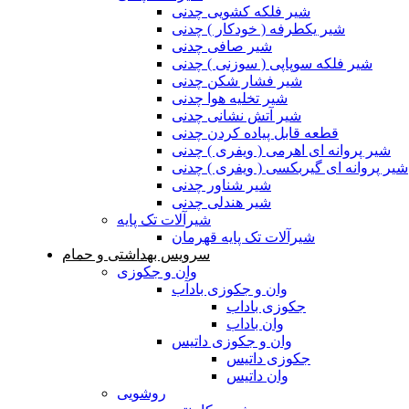
شیر فلکه کشویی چدنی
شیر یکطرفه ( خودکار ) چدنی
شیر صافی چدنی
شیر فلکه سوپاپی ( سوزنی ) چدنی
شیر فشار شکن چدنی
شیر تخلیه هوا چدنی
شیر آتش نشانی چدنی
قطعه قابل پیاده کردن چدنی
شیر پروانه ای اهرمی ( ویفری ) چدنی
شیر پروانه ای گیربکسی ( ویفری ) چدنی
شیر شناور چدنی
شیر هندلی چدنی
شیرآلات تک پایه
شیرآلات تک پایه قهرمان
سرویس بهداشتی و حمام
وان و جکوزی
وان و جکوزی بادآب
جکوزی باداب
وان باداب
وان و جکوزی داتیس
جکوزی داتیس
وان داتیس
روشویی