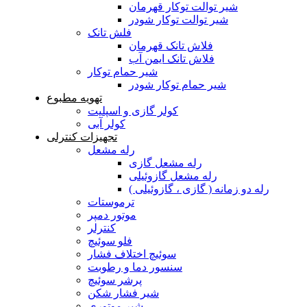
شیر توالت توکار قهرمان
شیر توالت توکار شودر
فلش تانک
فلاش تانک قهرمان
فلاش تانک ایمن آب
شیر حمام توکار
شیر حمام توکار شودر
تهویه مطبوع
کولر گازی و اسپلیت
کولر آبی
تجهیزات کنترلی
رله مشعل
رله مشعل گازی
رله مشعل گازوئیلی
رله دو زمانه ( گازی ، گازوئیلی )
ترموستات
موتور دمپر
کنترلر
فلو سوئیچ
سوئیچ اختلاف فشار
سنسور دما و رطوبت
پرشر سوئیچ
شیر فشار شکن
شیر موتوری