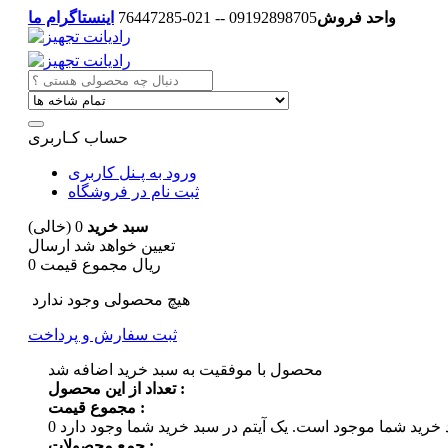
واحد فروش
09192898705 -- 021-76447285
اینستاگرام ما
حساب کـاربری
ورود به پـنل کاربری
ثبت نام در فروشگاه
سبد خرید
0
(خالی)
تعیین خواهد شد
ارسال
0 ریال
مجموع قیمت
هیچ محصولی وجود ندارد
ثبت سفارش و پرداخت
محصول با موفقیت به سبد خرید اضافه شد
تعداد از این محصول :
مجموع قیمت :
 خرید شما موجود است.
0
جمع محصولات :