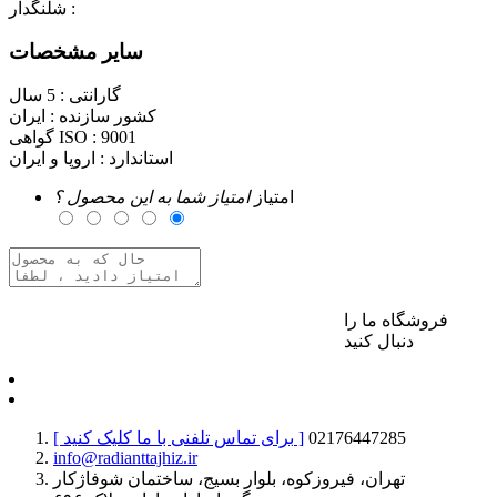
شلنگدار :
سایر مشخصات
گارانتی :
5 سال
کشور سازنده :
ایران
9001
گواهی ISO :
استاندارد :
اروپا و ایران
امتیاز
امتیاز شما به این محصول ؟
فروشگاه ما را
برای ارسال نظر وارد حساب کاربری خود شوید
دنبال کنید
02176447285
[ برای تماس تلفنی با ما کلیک کنید ]
info@radianttajhiz.ir
تهران، فیروزکوه، بلوار بسیج، ساختمان شوفاژکار