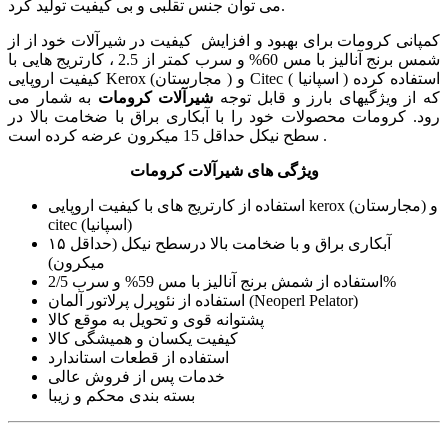
می توان جنس تقلبی و بی کیفیت تولید کرد.
کمپانی کرومات برای بهبود و افزایش کیفیت در شیرآلات خود از از
شمس برنج آنالیز با مس 60% و سرب کمتر از 2.5 ، کارتریج هایی با
کیفیت اروپایی Kerox (مجارستان ) و Citec ( اسپانیا ) استفاده کرده
که از ویژگیهای بارز و قابل توجه
شیرآلات کرومات
به شمار می
رود. کرومات محصولات خود را با آبکاری براق با ضخامت بالا در
سطح نیکل حداقل 15 میکرون عرضه کرده است .
ویژگی های شیرآلات کرومات
استفاده از کارتریج های با کیفیت اروپایی kerox (مجارستان) و
citec (اسپانیا)
آبکاری براق و با ضخامت بالا درسطح نیکل (حداقل ۱۵
میکرون)
استفاده از شمش برنج آنالیز با مس 59% و سرب 2/5%
استفاده از نئوپرل پرلاتور آلمان (Neoperl Pelator)
پشتوانه قوی و تحویل به موقع کالا
کیفیت یکسان و همیشگی کالا
استفاده از قطعات استاندارد
خدمات پس از فروش عالی
بسته بندی محکم و زیبا