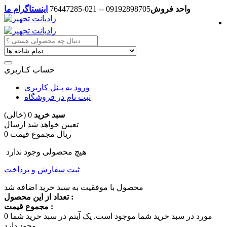
واحد فروش
09192898705 -- 021-76447285
اینستاگرام ما
حساب کـاربری
ورود به پـنل کاربری
ثبت نام در فروشگاه
سبد خرید
0
(خالی)
تعیین خواهد شد
ارسال
0 ریال
مجموع قیمت
هیچ محصولی وجود ندارد
ثبت سفارش و پرداخت
محصول با موفقیت به سبد خرید اضافه شد
تعداد از این محصول :
مجموع قیمت :
مورد در سبد خرید شما موجود است.
یک آیتم در سبد خرید شما
0
وجود دارد.