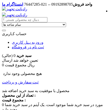
واحد فروش
09192898705 -- 021-76447285
اینستاگرام ما
حساب کـاربری
ورود به پـنل کاربری
ثبت نام در فروشگاه
سبد خرید
0
(خالی)
تعیین خواهد شد
ارسال
0 ریال
مجموع قیمت
هیچ محصولی وجود ندارد
ثبت سفارش و پرداخت
محصول با موفقیت به سبد خرید اضافه شد
تعداد از این محصول :
مجموع قیمت :
مورد در سبد خرید شما موجود است.
یک آیتم در سبد خرید شما
0
وجود دارد.