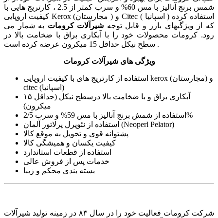
شمس برنج آنالیز با مس 60% و سرب کمتر از 2.5 ، کارتریج هایی با
کیفیت اروپایی Kerox (مجارستان ) و Citec ( اسپانیا ) استفاده کرده
که از ویژگیهای بارز و قابل توجه
شیرآلات کرومات
به شمار می
رود. کرومات محصولات خود را با آبکاری براق با ضخامت بالا در
سطح نیکل حداقل 15 میکرون عرضه کرده است .
ویژگی های شیرآلات کرومات
استفاده از کارتریج های با کیفیت اروپایی kerox (مجارستان) و
citec (اسپانیا)
آبکاری براق و با ضخامت بالا درسطح نیکل (حداقل ۱۵
میکرون)
استفاده از شمش برنج آنالیز با مس 59% و سرب 2/5%
استفاده از نئوپرل پرلاتور آلمان (Neoperl Pelator)
پشتوانه قوی و تحویل به موقع کالا
کیفیت یکسان و همیشگی کالا
استفاده از قطعات استاندارد
خدمات پس از فروش عالی
بسته بندی محکم و زیبا
شرکت کرومات فعالیت خود را در سال ۸۳ در زمینه تولید شیرآلات