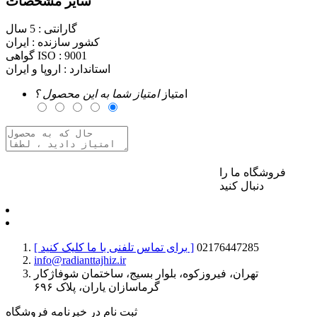
سایر مشخصات
گارانتی :
5 سال
کشور سازنده :
ایران
9001
گواهی ISO :
استاندارد :
اروپا و ایران
امتیاز
امتیاز شما به این محصول ؟
فروشگاه ما را
برای ارسال نظر وارد حساب کاربری خود شوید
دنبال کنید
02176447285
[ برای تماس تلفنی با ما کلیک کنید ]
info@radianttajhiz.ir
تهران، فیروزکوه، بلوار بسیج، ساختمان شوفاژکار
گرماسازان یاران، پلاک ۶۹۶
ثبت نام در خبرنامه فروشگاه